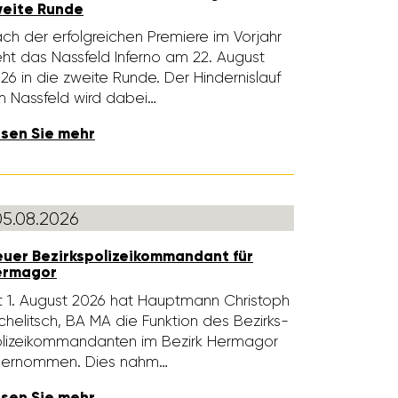
eite Runde
ch der erfolg­rei­chen Premiere im Vorjahr
ht das Nass­feld Inferno am 22. August
26 in die zweite Runde. Der Hinder­nis­lauf
 Nass­feld wird dabei…
sen Sie mehr
05.08.2026
uer Bezirks­po­li­zei­kom­man­dant für
ermagor
t 1. August 2026 hat Haupt­mann Chris­toph
che­litsch, BA MA die Funk­tion des Bezirks­
­li­zei­kom­man­danten im Bezirk Hermagor
er­nommen. Dies nahm…
sen Sie mehr