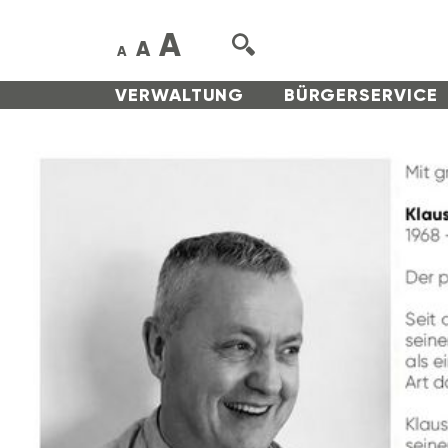
A
A
A
VERWAL­TUNG
BÜRGER­SERVICE