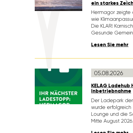
ein starkes Zeic
Hermagor zeigte am
wie Klima­an­pas­s
Die KLAR! Karni­s
Gesunde Gemei
Lesen Sie mehr
05.08.2026
KELAG Ladehub H
Inbe­trieb­nahme
Der Lade­park de
wurde erfolg­reic
Lounge und die San
Mitte August 2026
Lesen Sie mehr