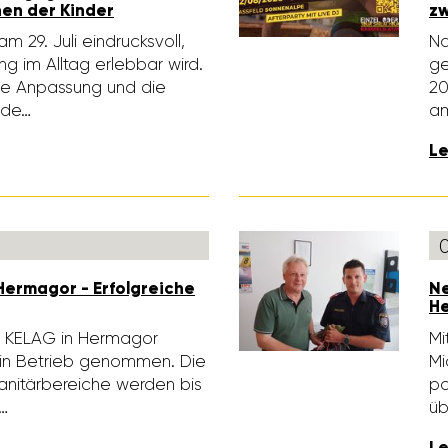
hen der Kinder
zw
 29. Juli eindrucks­voll,
Na
ung im Alltag erlebbar wird.
ge
che Anpas­sung und die
20
nde…
am
Le
ermagor - Erfolg­reiche
Ne
H
r KELAG in Hermagor
Mi
h in Betrieb genommen. Die
Mi
i­tär­be­reiche werden bis
po
…
üb
Le