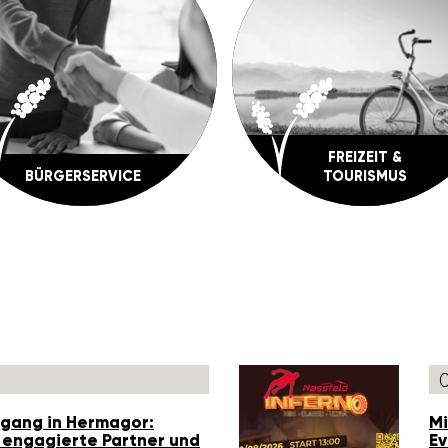
FREI­ZEIT &
BÜRGER­SERVICE
TOURISMUS
r­gang in Hermagor:
Mi
, enga­gierte Partner und
Ev