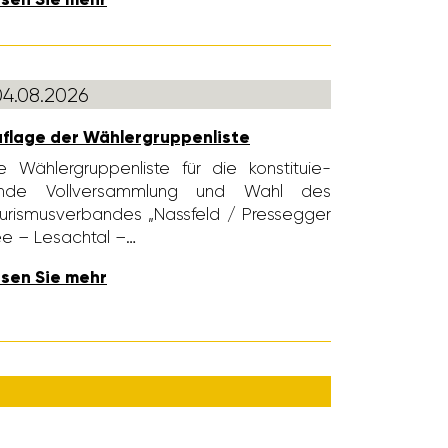
04.08.2026
flage der Wähler­grup­pen­liste
e Wähler­grup­pen­liste für die konsti­tu­ie­
nde Voll­ver­samm­lung und Wahl des
uris­mus­ver­bandes „Nass­feld / Pres­segger
e – Lesachtal –…
sen Sie mehr