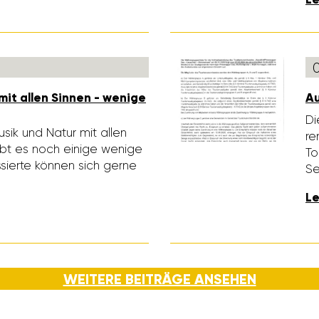
mit allen Sinnen - wenige
Au
Di
usik und Natur mit allen
re
ibt es noch einige wenige
To
es­sierte können sich gerne
Se
Le
WEITERE BEITRÄGE ANSEHEN