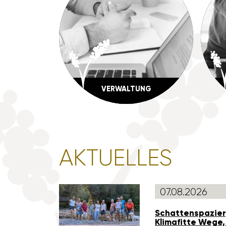
VERWAL­TUNG
AKTU­ELLES
07.08.2026
Schat­ten­spa­zie
Klima­fitte Wege