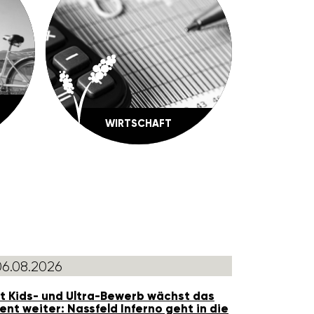
WIRT­SCHAFT
06.08.2026
t Kids- und Ultra-Bewerb wächst das
ent weiter: Nass­feld Inferno geht in die