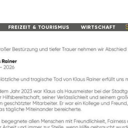
FREI­ZEIT & TOURISMUS
WIRT­SCHAFT