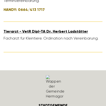
Termin­ver­ein­ba­rung.
HANDY: 0664/​413 1717
Tier­arzt - VetR Dipl-TA Dr. Herbert Ladstätter
Fach­arzt für Klein­tiere. Ordi­na­tion nach Verein­ba­rung.
STADTGEMEINDE