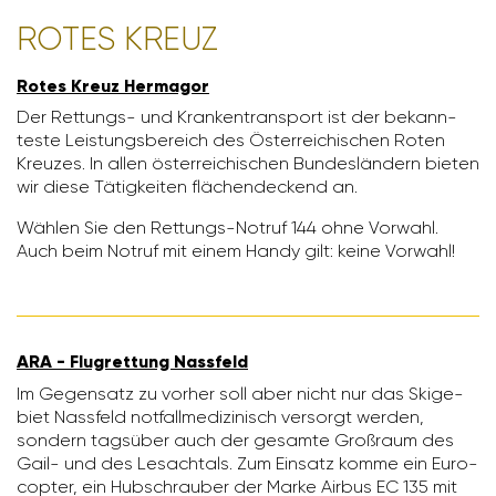
ROTES KREUZ
Rotes Kreuz Hermagor
Der Rettungs- und Kran­ken­trans­port ist der bekann­
teste Leis­tungs­be­reich des Öster­rei­chi­schen Roten
Kreuzes. In allen öster­rei­chi­schen Bundes­län­dern bieten
wir diese Tätig­keiten flächen­de­ckend an.
Wählen Sie den Rettungs-Notruf 144 ohne Vorwahl.
Auch beim Notruf mit einem Handy gilt: keine Vorwahl!
ARA - Flug­ret­tung Nass­feld
Im Gegen­satz zu vorher soll aber nicht nur das Skige­
biet Nass­feld notfall­me­di­zi­nisch versorgt werden,
sondern tags­über auch der gesamte Groß­raum des
Gail- und des Lesach­tals. Zum Einsatz komme ein Euro­
c­opter, ein Hubschrauber der Marke Airbus EC 135 mit