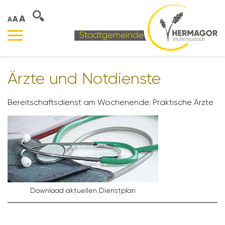
A
A
A
Ärzte und Notdienste
Bereit­schafts­dienst am Wochen­ende: Prak­ti­sche Ärzte
Down­load aktu­ellen Dienst­plan