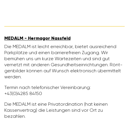
MEDALM - Hermagor Nass­feld
Die MEDALM ist leicht erreichbar, bietet ausrei­chend
Park­plätze und einen barrie­re­freien Zugang. Wir
bemühen uns um kurze Warte­zeiten und sind gut
vernetzt mit anderen Gesund­heits­ein­rich­tungen. Rönt­
gen­bilder können auf Wunsch elek­tro­nisch über­mit­telt
werden.
Termin nach tele­fo­ni­scher Verein­ba­rung:
+43(0)4285 84150
Die MEDALM ist eine Priva­t­or­di­na­tion (hat keinen
Kassen­ver­trag) die Leis­tungen sind vor Ort zu
bezahlen.