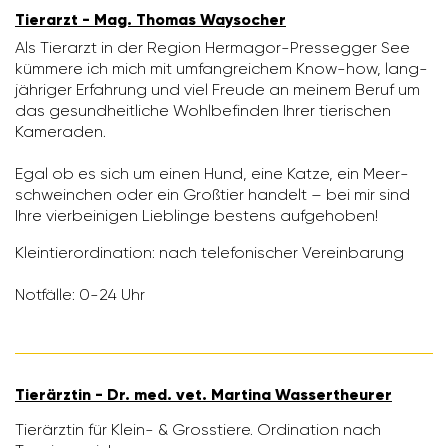
Tier­arzt - Mag. Thomas Wayso­cher
Als Tier­arzt in der Region Hermagor-Pres­segger See
kümmere ich mich mit umfang­rei­chem Know-how, lang­
jäh­riger Erfah­rung und viel Freude an meinem Beruf um
das gesund­heit­liche Wohl­be­finden Ihrer tieri­schen
Kame­raden.
Egal ob es sich um einen Hund, eine Katze, ein Meer­
schwein­chen oder ein Groß­tier handelt – bei mir sind
Ihre vier­bei­nigen Lieb­linge bestens aufge­hoben!
Klein­tier­or­di­na­tion: nach tele­fo­ni­scher Verein­ba­rung
Notfälle: 0-24 Uhr
Tier­ärztin - Dr. med. vet. Martina Wasser­theurer
Tier­ärztin für Klein- & Gross­tiere. Ordi­na­tion nach