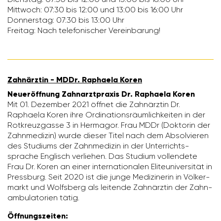
Mitt­woch: 07:30 bis 12:00 und 13:00 bis 16:00 Uhr
Donnerstag: 07:30 bis 13:00 Uhr
Freitag: Nach tele­fo­ni­scher Verein­ba­rung!
Zahn­ärztin - MDDr. Raphaela Koren
Neuer­öff­nung Zahn­arzt­praxis Dr. Raphaela Koren
Mit 01. Dezember 2021 öffnet die Zahn­ärztin Dr.
Raphaela Koren ihre Ordi­na­ti­ons­räum­lich­keiten in der
Rotkreuz­gasse 3 in Hermagor. Frau MDDr (Doktorin der
Zahn­me­dizin) wurde dieser Titel nach dem Absol­vieren
des Studiums der Zahn­me­dizin in der Unter­richts­
sprache Englisch verliehen. Das Studium voll­endete
Frau Dr. Koren an einer inter­na­tio­nalen Elite­uni­ver­sität in
Press­burg. Seit 2020 ist die junge Medi­zi­nerin in Völker­
markt und Wolfs­berg als leitende Zahn­ärztin der Zahn­
am­bu­la­to­rien tätig.
Öffnungs­zeiten: