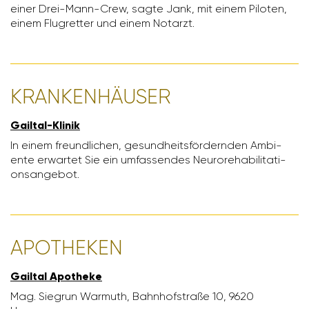
einer Drei-Mann-Crew, sagte Jank, mit einem Piloten,
einem Flug­retter und einem Notarzt.
KRAN­KEN­HÄUSER
Gailtal-Klinik
In einem freund­li­chen, gesund­heits­för­dernden Ambi­
ente erwartet Sie ein umfas­sendes Neuro­reha­bi­li­ta­ti­
ons­an­gebot.
APOTHEKEN
Gailtal Apotheke
Mag. Siegrun Warmuth, Bahn­hof­straße 10, 9620