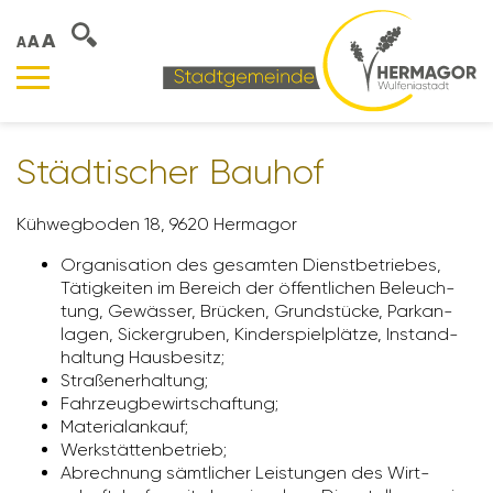
A
A
A
Städ­ti­scher Bauhof
Kühweg­boden 18, 9620 Hermagor
Orga­ni­sa­tion des gesamten Dienst­be­triebes,
Tätig­keiten im Bereich der öffent­li­chen Beleuch­
tung, Gewässer, Brücken, Grund­stücke, Park­an­
lagen, Sicker­gruben, Kinder­spiel­plätze, Instand­
hal­tung Haus­be­sitz;
Stra­ßen­er­hal­tung;
Fahr­zeug­be­wirt­schaf­tung;
Mate­ri­al­an­kauf;
Werk­stät­ten­be­trieb;
Abrech­nung sämt­li­cher Leis­tungen des Wirt­