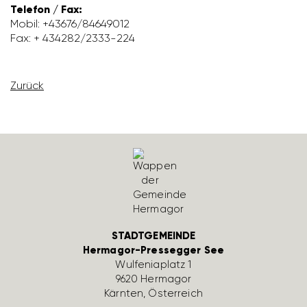
Telefon / Fax:
Mobil: +43676/​84649012
Fax: + 434282/​2333-224
Zurück
STADTGEMEINDE
Hermagor-Pressegger See
Wulfe­nia­platz 1
9620 Hermagor
Kärnten, Öster­reich