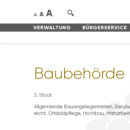
A
A
A
VERWAL­TUNG
BÜRGER­SERVICE
Baube­hörde
3. Stock
Allge­meinde Bauan­ge­le­gen­heiten, Beru­fun
recht, Orts­bild­pflege, Hochbau, Mähar­bei