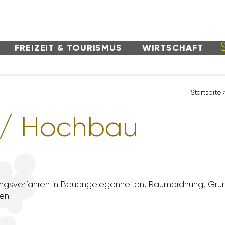
FREI­ZEIT & TOURISMUS
WIRT­SCHAFT
Start­seite
 / Hochbau
gs­ver­fahren in Bauan­ge­le­gen­heiten, Raum­ord­nung, Grund
ten