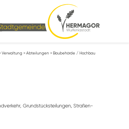
>
Verwal­tung
>
Abtei­lungen
>
Baube­hörde / Hochbau
­ver­kehr, Grund­stücks­tei­lungen, Stra­ßen­