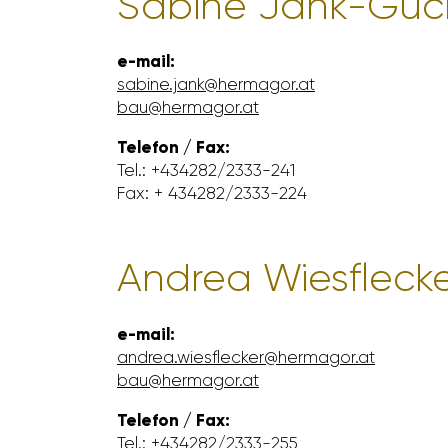
Sabine Jank-Guc
e-mail:
sabine.jank@hermagor.at
bau@hermagor.at
Telefon / Fax:
Tel.: +434282/​2333-241
Fax: + 434282/​2333-224
Andrea Wies­fle­ck
e-mail:
andrea.wies­fle­cker@hermagor.at
bau@hermagor.at
Telefon / Fax:
Tel.: +434282/​2333-255