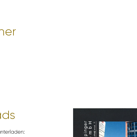
ner
ads
n­ter­laden: