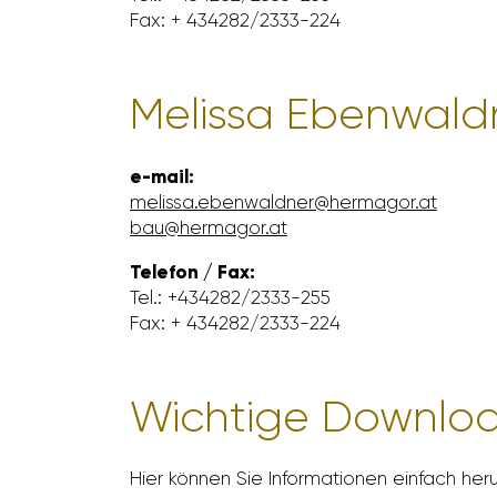
Fax: + 434282/​2333-224
Melissa Eben­wald
e-mail:
melissa.eben­waldner@hermagor.at
bau@hermagor.at
Telefon / Fax:
Tel.: +434282/​2333-255
Fax: + 434282/​2333-224
Wich­tige Down­lo
Hier können Sie Infor­ma­tionen einfach heru