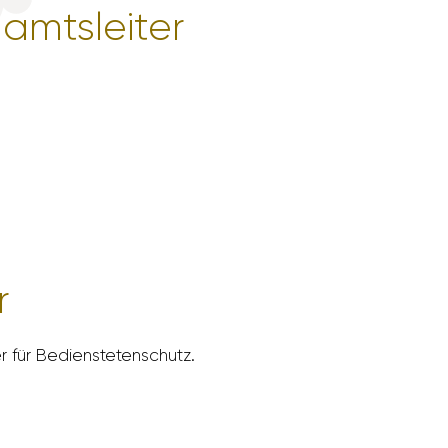
amts­leiter
r
r für Bediens­te­ten­schutz.