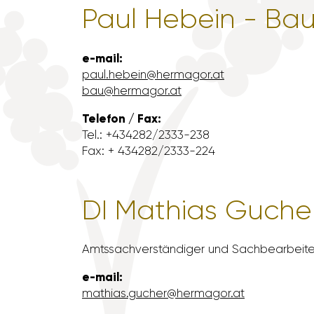
Paul Hebein - Bau
e-mail:
paul.hebein@hermagor.at
bau@hermagor.at
Telefon / Fax:
Tel.: +434282/​2333-238
Fax: + 434282/​2333-224
DI Mathias Guche
Amts­sach­ver­stän­diger und Sach­be­ar­beite
e-mail:
mathias.gucher@hermagor.at