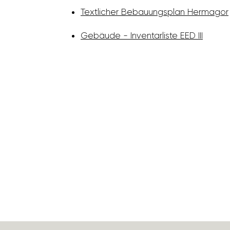
Text­li­cher Bebau­ungs­plan Hermagor
Gebäude - Inven­tar­liste EED III