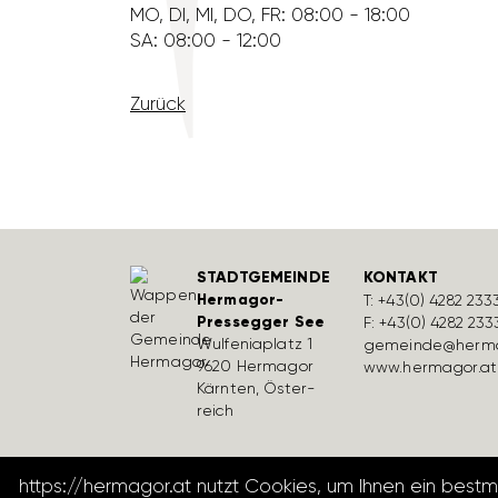
MO, DI, MI, DO, FR: 08:00 - 18:00
SA: 08:00 - 12:00
Zurück
STADTGEMEINDE
KONTAKT
Hermagor-
T:
+43(0) 4282 233
Pressegger See
F: +43(0) 4282 233
Wulfe­nia­platz 1
gemeinde@herma
9620 Hermagor
www.hermagor.at
Kärnten, Öster­
reich
https://hermagor.at nutzt Cookies, um Ihnen ein best