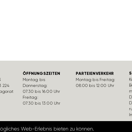
S
ÖFFNUNGSZEITEN
PARTEIENVERKEHR
K
3
Montag bis
Montag bis Freitag:
B
3 224
Donnerstag:
08:00 bis 12:00 Uhr
m
gor.at
07:30 bis 16:00 Uhr
D
Freitag:
D
07:30 bis 13:00 Uhr
r
I
mögliches Web-Erlebnis bieten zu können.
Datenschutzerk