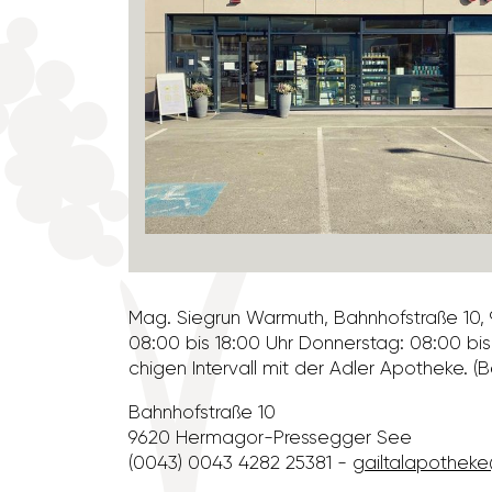
Mag. Siegrun Warmuth, Bahn­hof­straße 10,
08:00 bis 18:00 Uhr Donnerstag: 08:00 bis 
chigen Inter­vall mit der Adler Apotheke. (
Bahn­hof­straße 10
9620 Hermagor-Pres­segger See
(0043) 0043 4282 25381
-
gail­tal­apothek