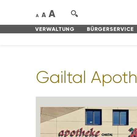
A
A
A
VERWAL­TUNG
BÜRGER­SERVICE
Gailtal Apot