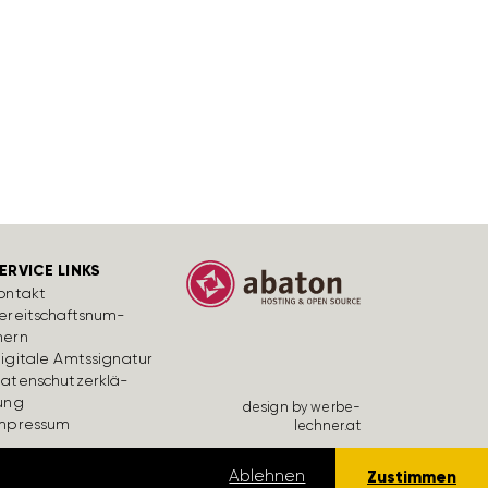
ERVICE LINKS
ontakt
ereit­schafts­num­
ern
igi­tale Amts­si­gnatur
aten­schutz­er­klä­
ung
design by werbe­
mpressum
lechner.at
lärung lesen
Ablehnen
Zustimmen