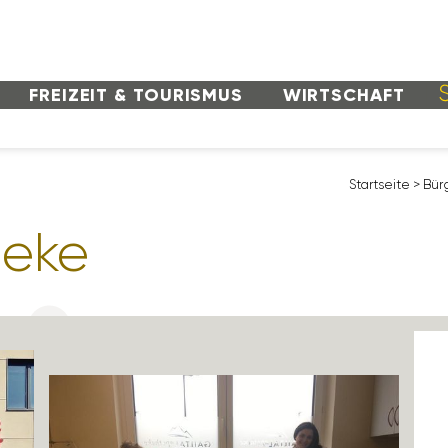
FREI­ZEIT & TOURISMUS
WIRT­SCHAFT
Start­seite
>
Bür
heke