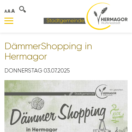
A
A
A
Dämmer­Shop­ping in
Hermagor
DONNERSTAG 03.07.2025