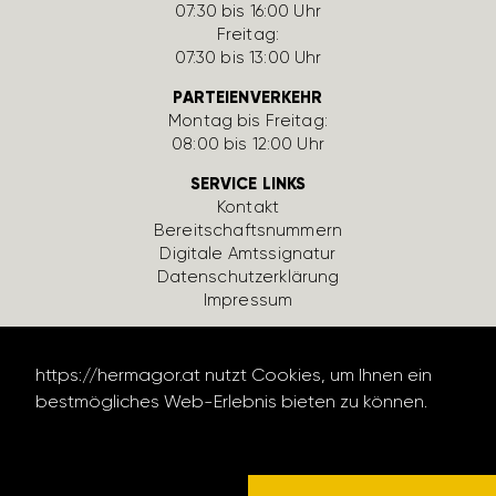
07:30 bis 16:00 Uhr
Freitag:
07:30 bis 13:00 Uhr
PARTEIENVERKEHR
Montag bis Freitag:
08:00 bis 12:00 Uhr
SERVICE LINKS
Kontakt
Bereit­schafts­num­mern
Digi­tale Amts­si­gnatur
Daten­schutz­er­klä­rung
Impressum
https://hermagor.at nutzt Cookies, um Ihnen ein
bestmögliches Web-Erlebnis bieten zu können.
Datenschutzerklärung lesen
design by werbe­lechner.at