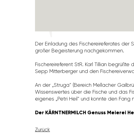
Der Einla­dung des Fische­rei­re­fe­rates de
großer Begeis­te­rung nach­ge­kommen.
Fische­rei­re­fe­rent StR. Karl Tillian begrüß
Sepp Mitter­berger und den Fische­rei­ver­
An der „Struga“ (Bereich Mella­cher Gail­br
Wissens­wertes über die Fische und das Fisch
eigenes „Petri Heil“ und konnte den Fang
Der KÄRNTNERMILCH Genuss Meierei Her
Zurück