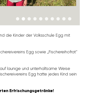
ind die Kinder der Volks­schule Egg mit
che­rei­ver­eins Egg sowie „Fische­rei­hofrat“
r auf launige und unter­halt­same Weise
sche­rei­ver­eins Egg hatte jedes Kind sein
ten Erfrischungsgetränke!