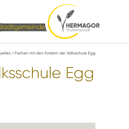
u­elles
>
Fischen mit den Kindern der Volks­schule Egg
lks­schule Egg