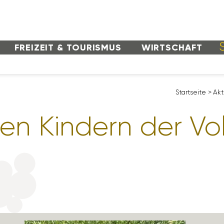
FREI­ZEIT & TOURISMUS
WIRT­SCHAFT
Start­seite
>
Akt
en Kindern der Vo