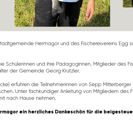
r Stadt­ge­meinde Hermagor und des Fische­rei­ver­eins Egg s
te die Schü­le­rinnen und ihre Pädago­ginnen, Mitglieder des Fis
walter der Gemeinde Georg Krutzler.
ücke) erfuhren die Teil­neh­me­rinnen von Sepp Mitter­berge
en. Unter fach­kun­diger Anlei­tung von Mitglie­dern des Fi
 mit nach Hause nehmen.
magor ein herzliches Dankeschön für die beigesteuer