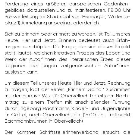
Förde­rung eines größeren euro­päi­schen Gedan­ken­
ge­bildes darzu­stellen und zu mani­fes­tieren. (18:00 Uhr
Preis­ver­lei­hung im Stadt­saal von Hermagor, Wulfe­nia­
platz 1) Anmel­dung unbe­dingt erfor­der­lich.
Sich zu erin­nern oder erin­nert zu werden, ist Teil unseres
Heute, Hier und Jetzt. Erin­nern bedeutet auch Erfah­
rungen zu schöpfen. Die Frage, der sich dieses Projekt
stellt, lautet, welchen krea­tiven Prozess das Leben und
Werk der Autor*innen des lite­ra­ri­schen Erbes dieser
Regionen bei jungen zeit­ge­nös­si­schen Autor*innen
auslösen kann.
Um diesem Teil unseres Heute, Hier und Jetzt, Rech­nung
zu tragen, lädt der Verein „Erin­nern Gailtal“ zusammen
mit der Initia­tive WIR-für Ober­vel­lach bereits am Nach­
mittag zu einem Treffen mit anschlie­ßender Führung
durch Inge­borg Bach­manns Kinder- und Jugend­jahre
im Gailtal, nach Ober­vel­lach, ein. (15:00 Uhr, Treff­punkt
Bach­mann­brunnen in Ober­vel­lach)
Der Kärntner Schrift­stel­le­rIn­nen­ver­band ersucht die