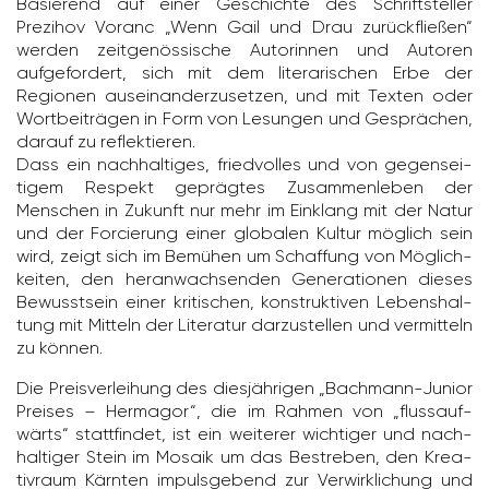
Basie­rend auf einer Geschichte des Schrift­steller
Prezihov Voranc „Wenn Gail und Drau zurück­fließen“
werden zeit­ge­nös­si­sche Auto­rinnen und Autoren
aufge­for­dert, sich mit dem lite­ra­ri­schen Erbe der
Regionen ausein­an­der­zu­setzen, und mit Texten oder
Wort­bei­trägen in Form von Lesungen und Gesprä­chen,
darauf zu reflek­tieren.
Dass ein nach­hal­tiges, fried­volles und von gegen­sei­
tigem Respekt geprägtes Zusam­men­leben der
Menschen in Zukunft nur mehr im Einklang mit der Natur
und der Forcie­rung einer globalen Kultur möglich sein
wird, zeigt sich im Bemühen um Schaf­fung von Möglich­
keiten, den heran­wach­senden Gene­ra­tionen dieses
Bewusst­sein einer kriti­schen, konstruk­tiven Lebens­hal­
tung mit Mitteln der Lite­ratur darzu­stellen und vermit­teln
zu können.
Die Preis­ver­lei­hung des dies­jäh­rigen „Bach­mann-Junior
Preises – Hermagor“, die im Rahmen von „fluss­auf­
wärts“ statt­findet, ist ein weiterer wich­tiger und nach­
hal­tiger Stein im Mosaik um das Bestreben, den Krea­
tiv­raum Kärnten impuls­ge­bend zur Verwirk­li­chung und