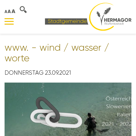
A
A
A
www. - wind / wasser /
worte
DONNERSTAG 23.09.2021