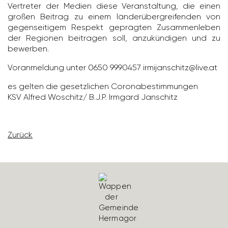
Vertreter der Medien diese Veran­stal­tung, die einen
großen Beitrag zu einem länder­über­grei­fenden von
gegen­sei­tigem Respekt geprägten Zusam­men­leben
der Regionen beitragen soll, anzu­kün­digen und zu
bewerben.
Voran­mel­dung unter 0650 9990457 irmi­j­an­schitz@live.at
es gelten die gesetz­li­chen Coro­na­be­stim­mungen
KSV Alfred Woschitz/ B.J.P. Irmgard Janschitz
Zurück