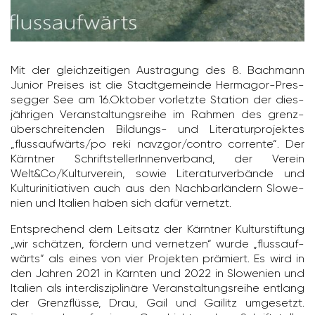
Mit der gleich­zei­tigen Austra­gung des 8. Bach­mann
Junior Preises ist die Stadt­ge­meinde Hermagor-Pres­
segger See am 16.Oktober vorletzte Station der dies­
jäh­rigen Veran­stal­tungs­reihe im Rahmen des grenz­
über­schrei­tenden Bildungs- und Lite­ra­tur­pro­jektes
„fluss­auf­wärts/​po reki navzgor/​contro corrente“. Der
Kärntner Schrift­stel­le­rIn­nen­ver­band, der Verein
Welt&Co/​Kultur­verein, sowie Lite­ra­tur­ver­bände und
Kultur­in­itia­tiven auch aus den Nach­bar­län­dern Slowe­
nien und Italien haben sich dafür vernetzt.
Entspre­chend dem Leit­satz der Kärntner Kultur­stif­tung
„wir schätzen, fördern und vernetzen“ wurde „fluss­auf­
wärts“ als eines von vier Projekten prämiert. Es wird in
den Jahren 2021 in Kärnten und 2022 in Slowe­nien und
Italien als inter­dis­zi­pli­näre Veran­stal­tungs­reihe entlang
der Grenz­flüsse, Drau, Gail und Gailitz umge­setzt.