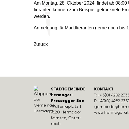
Am Montag, 28. Oktober 2024, findet ab 08:00 U
fier­anten können zum Beispiel getrock­nete Frü
werden.
Anmel­dung für Markt­fier­anten gerne noch bis
Zurück
STADTGEMEINDE
KONTAKT
Hermagor-
T:
+43(0) 4282 233
Pressegger See
F: +43(0) 4282 233
Wulfe­nia­platz 1
gemeinde@herma
9620 Hermagor
www.hermagor.at
Kärnten, Öster­
reich