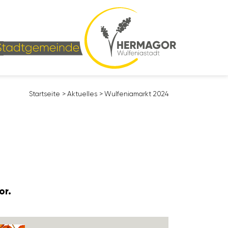
Start­seite
>
Aktu­elles
>
Wulfe­nia­markt 2024
or.