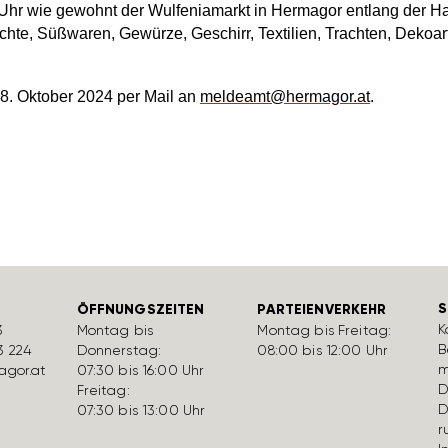
hr wie gewohnt der Wulfe­nia­markt in Hermagor entlang der Hau
chte, Süßwaren, Gewürze, Geschirr, Texti­lien, Trachten, Deko­ar­
 18. Oktober 2024 per Mail an
meldeamt@hermagor.at
.
S
ÖFFNUNGSZEITEN
PARTEIENVERKEHR
K
3
Montag bis
Montag bis Freitag:
B
3 224
Donnerstag:
08:00 bis 12:00 Uhr
m
gor.at
07:30 bis 16:00 Uhr
D
Freitag:
D
07:30 bis 13:00 Uhr
r