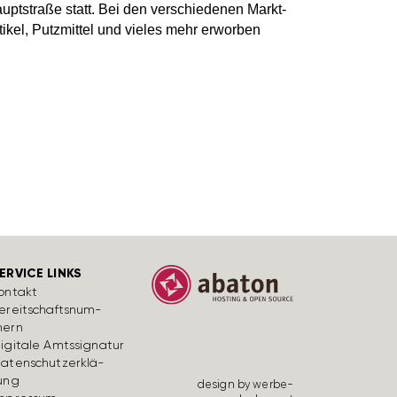
pt­straße statt. Bei den verschie­denen Markt­
tikel, Putz­mittel und vieles mehr erworben
ERVICE LINKS
ontakt
ereit­schafts­num­
ern
igi­tale Amts­si­gnatur
aten­schutz­er­klä­
ung
design by werbe­