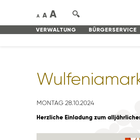
A
A
A
VERWAL­TUNG
BÜRGER­SERVICE
Wulfe­nia­mar
MONTAG 28.10.2024
Herz­liche Einla­dung zum alljähr­li­