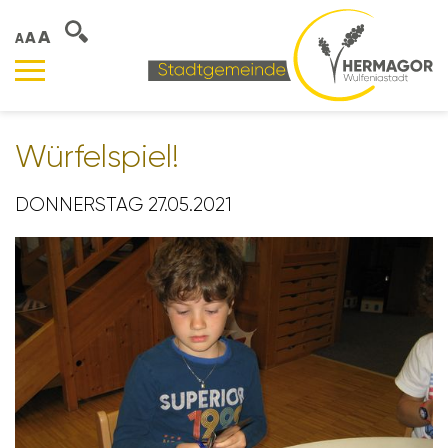
A
A
A
Würfel­spiel!
DONNERSTAG 27.05.2021