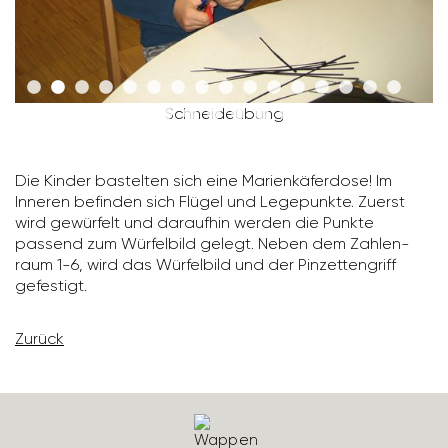
Schnei­de­übung
Die Kinder bastelten sich eine Mari­en­kä­fer­dose! Im
Inneren befinden sich Flügel und Lege­punkte. Zuerst
wird gewür­felt und daraufhin werden die Punkte
passend zum Würfel­bild gelegt. Neben dem Zahlen­
raum 1-6, wird das Würfel­bild und der Pinzet­ten­griff
gefes­tigt.
Zurück