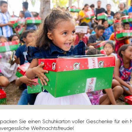
packen Sie einen Schuh­karton voller Geschenke für ein 
er­gess­liche Weih­nachts­freude!