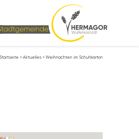
Start­seite
>
Aktu­elles
>
Weih­nachten im Schuh­karton