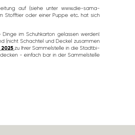
n­lei­tung auf (siehe unter www.die-sama­
nem Stoff­tier oder einer Puppe etc. hat sich
e Dinge im Schuh­karton gelassen werden!
band (nicht Schachtel und Deckel zusammen
r 2025
zu Ihrer Sammel­stelle in die Stadt­bi­
 decken - einfach bar in der Sammel­stelle