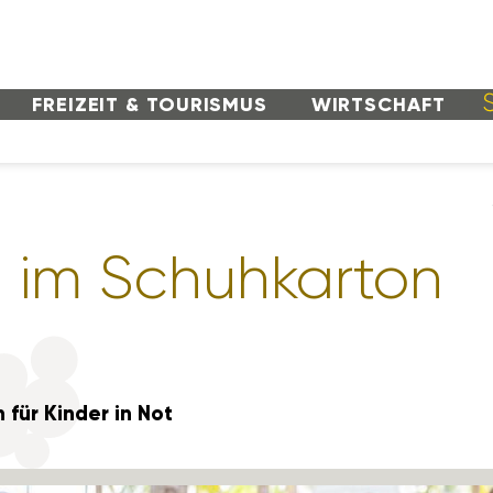
FREI­ZEIT & TOURISMUS
WIRT­SCHAFT
 im Schuh­karton
 für Kinder in Not