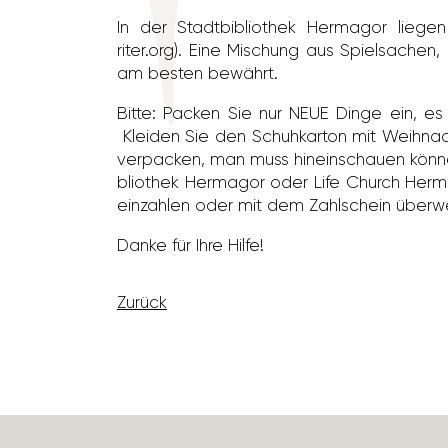
In der Stadt­bi­blio­thek Hermagor liege
riter.org). Eine Mischung aus Spiel­sa­chen,
am besten bewährt.
Bitte: Packen Sie nur NEUE Dinge ein, e
Kleiden Sie den Schuh­karton mit Weih­na
verpa­cken, man muss hinein­schauen könne
blio­thek Hermagor oder Life Church Herma
einzahlen oder mit dem Zahl­schein über­w
Danke für Ihre Hilfe!
Zurück