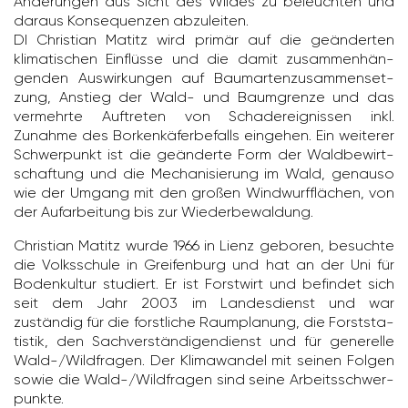
Änderungen aus Sicht des Wildes zu beleuchten und
daraus Konse­quenzen abzu­leiten.
DI Chris­tian Matitz wird primär auf die geän­derten
klima­ti­schen Einflüsse und die damit zusam­men­hän­
genden Auswir­kungen auf Baum­ar­ten­zu­sam­men­set­
zung, Anstieg der Wald- und Baum­grenze und das
vermehrte Auftreten von Scha­der­eig­nissen inkl.
Zunahme des Borken­kä­fer­be­falls eingehen. Ein weiterer
Schwer­punkt ist die geän­derte Form der Wald­be­wirt­
schaf­tung und die Mecha­ni­sie­rung im Wald, genauso
wie der Umgang mit den großen Wind­wurf­flä­chen, von
der Aufar­bei­tung bis zur Wieder­be­wal­dung.
Chris­tian Matitz wurde 1966 in Lienz geboren, besuchte
die Volks­schule in Grei­fen­burg und hat an der Uni für
Boden­kultur studiert. Er ist Forst­wirt und befindet sich
seit dem Jahr 2003 im Landes­dienst und war
zuständig für die forst­liche Raum­pla­nung, die Forst­sta­
tistik, den Sach­ver­stän­di­gen­dienst und für gene­relle
Wald-/​Wild­fragen. Der Klima­wandel mit seinen Folgen
sowie die Wald-/​Wild­fragen sind seine Arbeits­schwer­
punkte.