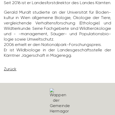
Seit 2016 ist er Landes­forst­di­rektor des Landes Kärnten.
Gerald Muralt studierte an der Univer­sität für Boden­
kultur in Wien allge­meine Biologie, Ökologie der Tiere,
verglei­chende Verhal­tens­for­schung (Etho­logie) und
Wild­tier­kunde. Seine Fach­ge­biete sind Wild­tier­öko­logie
und - -manage­ment, Säuger- und Popu­la­ti­ons­bio­
logie sowie Umwelt­schutz.
2006 erhielt er den Natio­nal­park-Forschungs­preis.
Er ist Wild­bio­loge in der Landes­ge­schäfts­stelle der
Kärntner Jäger­schaft in Mage­regg.
Zurück