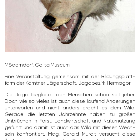
Mödern­dorf, Gail­tal­Mu­seum
Eine Veran­stal­tung gemeinsam mit der Bildungs­platt­
form der Kärntner Jäger­schaft, Jagd­be­zirk Hermagor
Die Jagd begleitet den Menschen schon seit jeher.
Doch wie so vieles ist auch diese laufend Änderungen
unter­worfen und nicht anders ergeht es dem Wild.
Gerade die letzten Jahr­zehnte haben zu großen
Umbrü­chen in Forst, Land­wirt­schaft und Natur­nut­zung
geführt und damit ist auch das Wild mit diesen Wech­
seln konfron­tiert. Mag. Gerald Muralt versucht diese