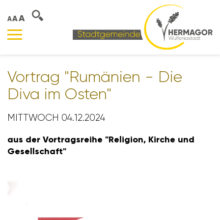
A
A
A
Vortrag "Rumä­nien - Die
Diva im Osten"
MITTWOCH 04.12.2024
aus der Vortrags­reihe "Reli­gion, Kirche und
Gesell­schaft"