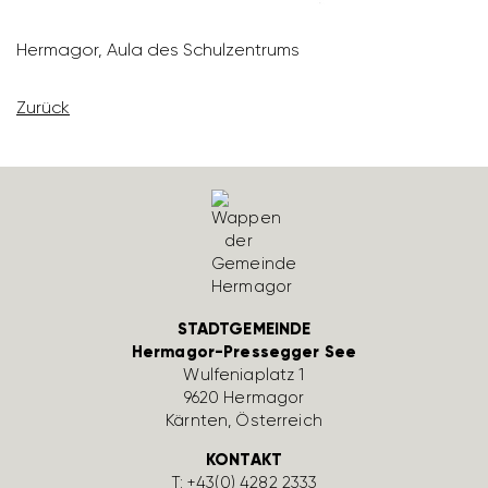
Hermagor, Aula des Schul­zen­trums
Zurück
STADTGEMEINDE
Hermagor-Pressegger See
Wulfe­nia­platz 1
9620 Hermagor
Kärnten, Öster­reich
KONTAKT
T:
+43(0) 4282 2333