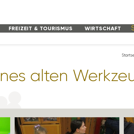
FREI­ZEIT & TOURISMUS
WIRT­SCHAFT
Start­s
eines alten Werk­ze