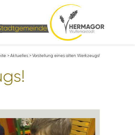
eite
>
Aktu­elles
>
Vorstel­lung eines alten Werk­zeugs!
ugs!