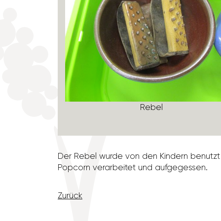
ebel
Rebel
Der Rebel wurde von den Kindern benutzt u
Popcorn verar­beitet und aufge­gessen.
Zurück