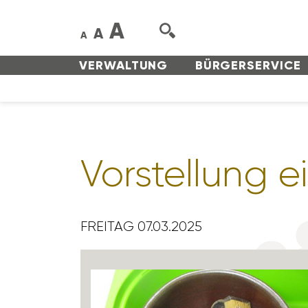
A
A
A
VERWAL­TUNG
BÜRGER­SERVICE
Vorstel­lung 
FREITAG 07.03.2025