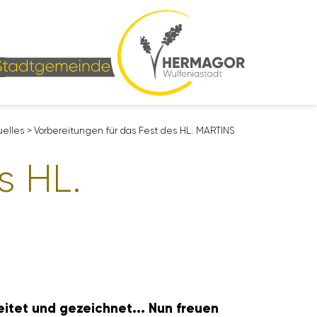
­elles
>
Vorbe­rei­tungen für das Fest des HL. MARTINS
s HL.
eitet und gezeichnet... Nun freuen