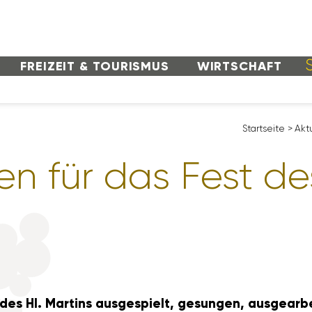
FREI­ZEIT & TOURISMUS
WIRT­SCHAFT
Start­seite
>
Aktu
gen für das Fest de
es Hl. Martins ausge­spielt, gesungen, ausge­ar­b