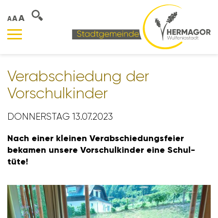
A
A
A
Verab­schie­dung der
Vorschul­kinder
DONNERSTAG 13.07.2023
Nach einer kleinen Verab­schie­dungs­feier
bekamen unsere Vorschul­kinder eine Schul­
tüte!