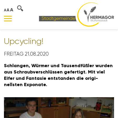
A
A
A
Upcy­cling!
FREITAG 21.08.2020
Schlangen, Würmer und Tausend­füßler wurden
aus Schraub­ver­schlüssen gefer­tigt. Mit viel
Eifer und Fantasie entstanden die origi­
nellsten Expo­nate.