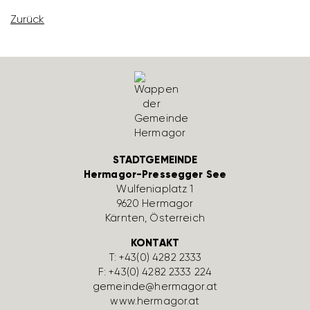
Zurück
STADTGEMEINDE
Hermagor-Pressegger See
Wulfe­nia­platz 1
9620 Hermagor
Kärnten, Öster­reich
KONTAKT
T:
+43(0) 4282 2333
F: +43(0) 4282 2333 224
gemeinde@hermagor.at
www.hermagor.at