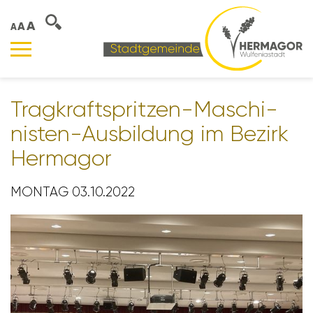
A
A
A
Trag­krafts­pritzen-Maschi­
nisten-Ausbil­dung im Bezirk
Hermagor
MONTAG 03.10.2022