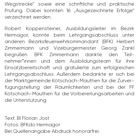
Wegstrecke“ sowie eine schrift­liche und prak­ti­sche
Prüfung. Dabei konnten 16 „Ausge­zeich­nete Erfolge“
verzeichnet werden.
Robert Koppen­steiner, Ausbil­dungs­leiter im Bezirk
Hermagor, konnte beim Lehr­gangs­ab­schluss unter
anderen Bezirks­feu­er­wehr­kom­man­dant (BFK) Herbert
Zimmer­mann und Vize­bür­ger­meister Georg Zankl
begrüßen. BFK Zimmer­mann dankte den Teil­
nehmer*innen und dem Ausbil­dungs­team für ihre
Einsatz­be­reit­schaft und gratu­lierte zum erfolg­rei­chen
Lehr­gangs­ab­schluss. Außerdem bedankte er sich bei
der Markt­ge­meinde Kötschach-Mauthen für die Zurver­
fü­gung­stel­lung der Räum­lich­keiten und bei der FF
Kötschach-Mauthen für die Vorbe­rei­tungs­ar­beiten und
die Unter­stüt­zung.
Text: BI Florian Jost
Fotos: BFKdo Hermagor
Bei Quel­len­an­gabe Abdruck hono­rar­frei.