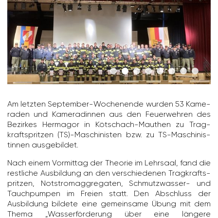
Am letzten September-Wochen­ende wurden 53 Kame­
raden und Kame­ra­dinnen aus den Feuer­wehren des
Bezirkes Hermagor in Kötschach-Mauthen zu Trag­
krafts­pritzen (TS)-Maschi­nisten bzw. zu TS-Maschi­nis­
tinnen ausge­bildet.
Nach einem Vormittag der Theorie im Lehr­saal, fand die
rest­liche Ausbil­dung an den verschie­denen Trag­krafts­
pritzen, Notstrom­ag­gre­gaten, Schmutz­wasser- und
Tauch­pumpen im Freien statt. Den Abschluss der
Ausbil­dung bildete eine gemein­same Übung mit dem
Thema „Wasser­för­de­rung über eine längere