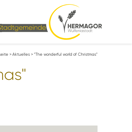
­seite
>
Aktu­elles
>
"The wonderful world of Christmas"
mas"