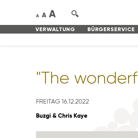
A
A
A
VERWAL­TUNG
BÜRGER­SERVICE
"The wonderf
FREITAG 16.12.2022
Buzgi & Chris Kaye