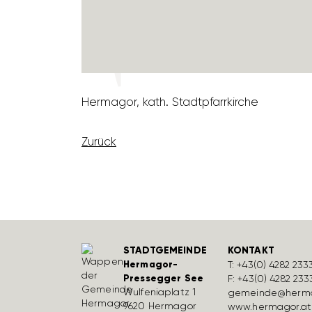
Hermagor, kath. Stadt­pfarr­kirche
Zurück
STADTGEMEINDE
KONTAKT
Hermagor-
T:
+43(0) 4282 233
Pressegger See
F: +43(0) 4282 233
Wulfe­nia­platz 1
gemeinde@herma
9620 Hermagor
www.hermagor.at