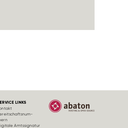
ERVICE LINKS
ontakt
ereit­schafts­num­
ern
igi­tale Amts­si­gnatur