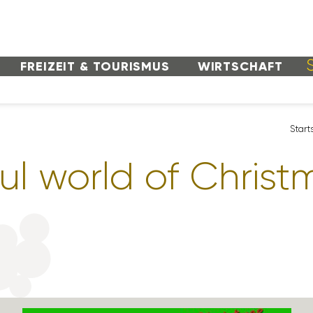
FREI­ZEIT & TOURISMUS
WIRT­SCHAFT
Start
ul world of Christ