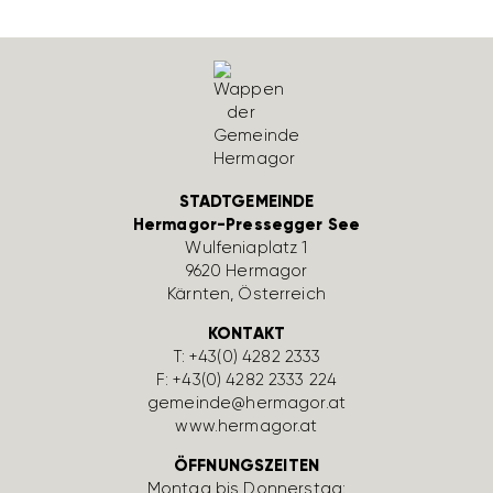
STADTGEMEINDE
Hermagor-Pressegger See
Wulfe­nia­platz 1
9620 Hermagor
Kärnten, Öster­reich
KONTAKT
T:
+43(0) 4282 2333
F: +43(0) 4282 2333 224
gemeinde@hermagor.at
www.hermagor.at
ÖFFNUNGSZEITEN
Montag bis Donnerstag: