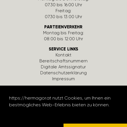
07:30 bis 16:00 Uhr
Freitag:
07:30 bis 13:00 Uhr
PARTEIENVERKEHR
Montag bis Freitag:
08:00 bis 12:00 Uhr
SERVICE LINKS
Kontakt
Bereit­schafts­num­mern
Digi­tale Amts­si­gnatur
Daten­schutz­er­klä­rung
Impressum
https://hermagor.at nutzt Cookies, um Ihnen ein
bestmögliches Web-Erlebnis bieten zu können.
Datenschutzerklärung lesen
design by werbe­lechner.at