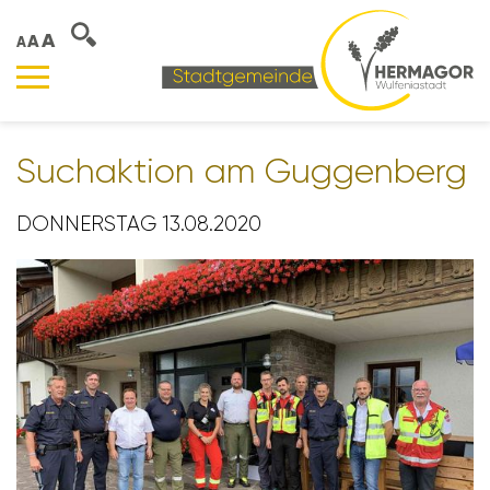
A
A
A
Such­ak­tion am Guggen­berg
DONNERSTAG 13.08.2020