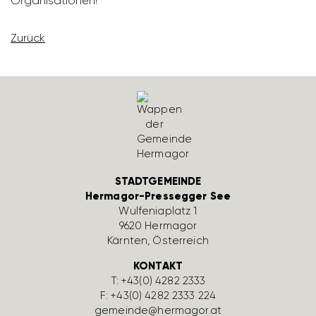
Orga­ni­sa­tionen!
Zurück
STADTGEMEINDE
Hermagor-Pressegger See
Wulfe­nia­platz 1
9620 Hermagor
Kärnten, Öster­reich
KONTAKT
T:
+43(0) 4282 2333
F: +43(0) 4282 2333 224
gemeinde@hermagor.at