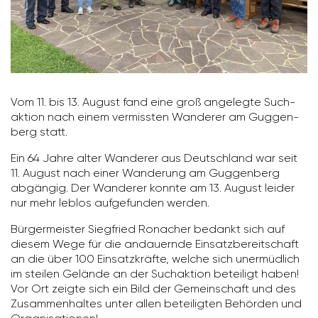
Vom 11. bis 13. August fand eine groß ange­legte Such­
ak­tion nach einem vermissten Wanderer am Guggen­
berg statt.
Ein 64 Jahre alter Wanderer aus Deutsch­land war seit
11. August nach einer Wande­rung am Guggen­berg
abgängig. Der Wanderer konnte am 13. August leider
nur mehr leblos aufge­funden werden.
Bürger­meister Sieg­fried Ronacher bedankt sich auf
diesem Wege für die andau­ernde Einsatz­be­reit­schaft
an die über 100 Einsatz­kräfte, welche sich uner­müd­lich
im steilen Gelände an der Such­ak­tion betei­ligt haben!
Vor Ort zeigte sich ein Bild der Gemein­schaft und des
Zusam­men­haltes unter allen betei­ligten Behörden und