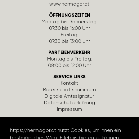
www.hermagor.at
ÖFFNUNGSZEITEN
Montag bis Donnerstag:
07:30 bis 16:00 Uhr
Freitag:
07:30 bis 13:00 Uhr
PARTEIENVERKEHR
Montag bis Freitag:
08:00 bis 12:00 Uhr
SERVICE LINKS
Kontakt
Bereit­schafts­num­mern
Digi­tale Amts­si­gnatur
Daten­schutz­er­klä­rung
Impressum
https://hermagor.at nutzt Cookies, um Ihnen ein
bestmögliches Web-Erlebnis bieten zu können.