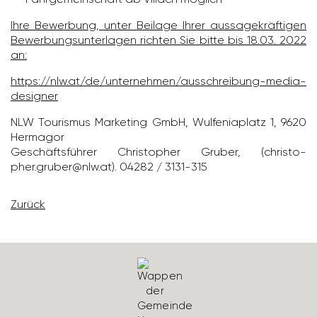
Ihre Bewer­bung, unter Beilage Ihrer aussa­ge­kräf­tigen
Bewer­bungs­un­ter­lagen richten Sie bitte bis 18.03. 2022
an:
https://​nlw.at/​de/​unter­nehmen/​ausschrei­bung-media­
de­si­gner
NLW Tourismus Marke­ting GmbH, Wulfe­nia­platz 1, 9620
Hermagor
Geschäfts­führer Chris­to­pher Gruber, (chris­to­
pher.gruber@nlw.at). 04282 / 3131-315
Zurück