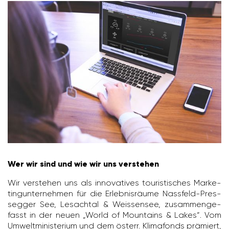
Wer wir sind und wie wir uns verstehen
Wir verstehen uns als inno­va­tives touris­ti­sches Marke­
ting­un­ter­nehmen für die Erleb­nis­räume Nass­feld-Pres­
segger See, Lesachtal & Weis­sensee, zusam­men­ge­
fasst in der neuen „World of Moun­tains & Lakes“. Vom
Umwelt­mi­nis­te­rium und dem österr. Klima­fonds prämiert,