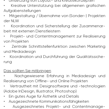
• Umset­zung von Layout- und Krea­tiv­kon­zepten
• Krea­tive Unter­stüt­zung bei allge­meinen grafi­schen
Aufga­ben­stel­lungen
• Mitge­stal­tung / Übernahme von (Sonder-) Projekten
der NLW
• Koor­di­na­tion und Sicher­stel­lung der Zusam­men­ar­
beit mit externen Dienst­leis­tern
• Projekt- und Content­ma­nage­ment zur Reali­sie­rung
von Projekten
• Zentrale Schnitt­stel­len­funk­tion zwischen Marke­ting
und Media­de­sign
• Koor­di­na­tion und Durch­füh­rung der Quali­täts­si­che­
rung
Das sollten Sie mitbringen
• Nach­ge­wie­sene Erfah­rung in Media­de­sign und
Reali­sie­rung von Offline- und Online Projekten
• Vertraut­heit mit Design­soft­ware und -tech­no­lo­gien
(Adobe InDe­sign, Illus­trator, Photo­shop)
• Ein gutes Auge für Ästhetik und Details
• Ausge­zeich­nete Kommu­ni­ka­ti­ons­fä­hig­keiten
• Ausge­zeich­netes Projekt- und Content­ma­nage­