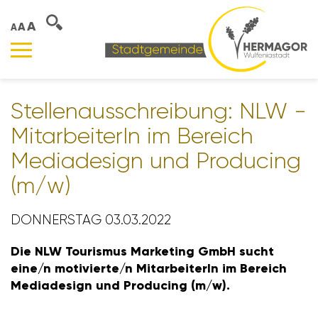
A
A
A
Stel­len­aus­schrei­bung: NLW -
Mitar­bei­terIn im Bereich
Media­de­sign und Produ­cing
(m/​w)
DONNERSTAG 03.03.2022
Die NLW Tourismus Marke­ting GmbH sucht
eine/​n moti­vierte/​n Mitar­bei­terIn im Bereich
Media­de­sign und Produ­cing (m/​w).