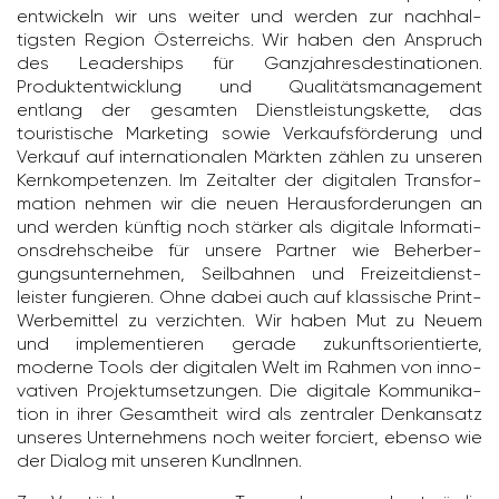
entwi­ckeln wir uns weiter und werden zur nach­hal­
tigsten Region Öster­reichs. Wir haben den Anspruch
des Leaderships für Ganz­jah­res­de­s­ti­na­tionen.
Produkt­ent­wick­lung und Quali­täts­ma­nage­ment
entlang der gesamten Dienst­leis­tungs­kette, das
touris­ti­sche Marke­ting sowie Verkaufs­för­de­rung und
Verkauf auf inter­na­tio­nalen Märkten zählen zu unseren
Kern­kom­pe­tenzen. Im Zeit­alter der digi­talen Trans­for­
ma­tion nehmen wir die neuen Heraus­for­de­rungen an
und werden künftig noch stärker als digi­tale Infor­ma­ti­
ons­dreh­scheibe für unsere Partner wie Beher­ber­
gungs­un­ter­nehmen, Seil­bahnen und Frei­zeit­dienst­
leister fungieren. Ohne dabei auch auf klas­si­sche Print-
Werbe­mittel zu verzichten. Wir haben Mut zu Neuem
und imple­men­tieren gerade zukunfts­ori­en­tierte,
moderne Tools der digi­talen Welt im Rahmen von inno­
va­tiven Projek­tum­set­zungen. Die digi­tale Kommu­ni­ka­
tion in ihrer Gesamt­heit wird als zentraler Denk­an­satz
unseres Unter­neh­mens noch weiter forciert, ebenso wie
der Dialog mit unseren KundInnen.