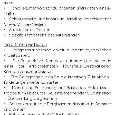
ment
• Fähig­keit, metho­disch zu arbeiten und Fristen einzu­
halten
• Selbst­ständig und kreativ im Hand­ling verschie­dener
On- & Offline-Medien
• Struk­tu­riertes Denken
• Soziale Kompe­tenz des Mitein­ander
Das können wir bieten
• Mitge­stal­tungs­mög­lich­keit in einem dyna­mi­schen
Arbeits­um­feld
• Die Perspek­tive, Neues zu erfahren und dieses in
einer der erfolg­reichsten Tourismus-Desti­na­tionen
Kärn­tens auszu­pro­bieren
• Die Gele­gen­heit, sich für die krea­tiven Zukunfts­an­
for­de­rungen weiter zu rüsten
• Monat­liche Entloh­nung auf Basis des Kollek­tiv­ver­
trages für Reise­büros. Bei entspre­chender Quali­fi­ka­tion
– Überzah­lung vorge­sehen.
• Saison­karte für die Berg­bahnen Nass­feld im Sommer
und Winter
• Fahr­ge­mein­schaft ab Villach möglich