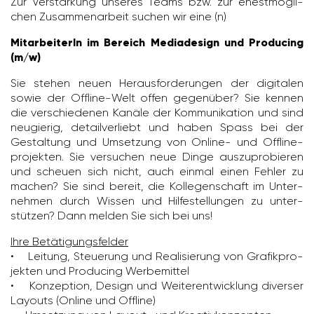
Zur Verstär­kung unseres Teams bzw. zur ehest­mög­li­
chen Zusam­men­ar­beit suchen wir eine (n)
MitarbeiterIn im Bereich Mediadesign und Producing
(m/w)
Sie stehen neuen Heraus­for­de­rungen der digi­talen
sowie der Offline-Welt offen gegen­über? Sie kennen
die verschie­denen Kanäle der Kommu­ni­ka­tion und sind
neugierig, detail­ver­liebt und haben Spass bei der
Gestal­tung und Umset­zung von Online- und Offline­
pro­jekten. Sie versu­chen neue Dinge auszu­pro­bieren
und scheuen sich nicht, auch einmal einen Fehler zu
machen? Sie sind bereit, die Kolle­gen­schaft im Unter­
nehmen durch Wissen und Hilfe­stel­lungen zu unter­
stützen? Dann melden Sie sich bei uns!
Ihre Betä­ti­gungs­felder
• Leitung, Steue­rung und Reali­sie­rung von Grafik­pro­
jekten und Produ­cing Werbe­mittel
• Konzep­tion, Design und Weiter­ent­wick­lung diverser
Layouts (Online und Offline)