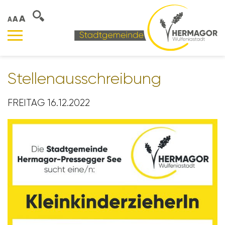
A
A
A
Stel­len­aus­schrei­bung
FREITAG 16.12.2022