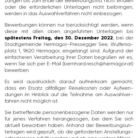
zungen bis zum Ende der Bewer­bungs­frist nicht erfüllen
oder die erfor­der­li­chen Unter­lagen nicht beibringen,
werden in das Auswahl­ver­fahren nicht einbe­zogen.
Bewer­bungen können nur berück­sich­tigt werden, wenn
diese mit allen oben ange­führten Unter­lagen bis
spätestens Freitag, den 30. Dezember 2022
, bei der
Stadt­ge­meinde Hermagor-Pres­segger See, Wulfe­nia­
platz 1, 9620 Hermagor, einge­langt sind. Aufgrund der
einfa­cheren Verar­bei­tung Ihrer Daten begrüßen wir es,
wenn Sie sich per E-Mail (bern­hard.resch@hermagor.at)
bewerben.
Es wird ausdrück­lich darauf aufmerksam gemacht,
dass ein Ersatz allfäl­liger Reise­kosten oder Aufwen­
dungen im Hinblick auf die Teil­nahme am Auswahl­ver­
fahren nicht möglich ist.
Sie betref­fende perso­nen­be­zo­gene Daten werden nur
für jenes Verfahren heran­ge­zogen, bei dem Sie sich
aktuell beworben haben. Anhand der Bewer­bungs­un­
ter­lagen wird geprüft, ob die gefor­derten Anstel­lungs­