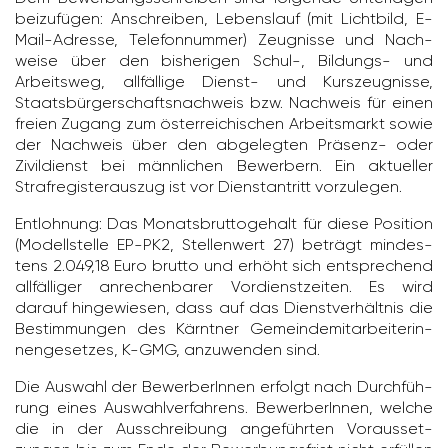
beizu­fügen: Anschreiben, Lebens­lauf (mit Licht­bild, E-
Mail-Adresse, Tele­fon­nummer) Zeug­nisse und Nach­
weise über den bishe­rigen Schul-, Bildungs- und
Arbeitsweg, allfäl­lige Dienst- und Kurszeug­nisse,
Staats­bür­ger­schafts­nach­weis bzw. Nach­weis für einen
freien Zugang zum öster­rei­chi­schen Arbeits­markt sowie
der Nach­weis über den abge­legten Präsenz- oder
Zivil­dienst bei männ­li­chen Bewer­bern. Ein aktu­eller
Straf­re­gis­ter­auszug ist vor Dienst­an­tritt vorzu­legen.
Entloh­nung: Das Monats­brut­to­ge­halt für diese Posi­tion
(Modell­stelle EP-PK2, Stel­len­wert 27) beträgt mindes­
tens 2.049,18 Euro brutto und erhöht sich entspre­chend
allfäl­liger anre­chen­barer Vordienst­zeiten. Es wird
darauf hinge­wiesen, dass auf das Dienst­ver­hältnis die
Bestim­mungen des Kärntner Gemein­de­mit­ar­bei­te­rin­
nen­ge­setzes, K-GMG, anzu­wenden sind.
Die Auswahl der Bewer­be­rInnen erfolgt nach Durch­füh­
rung eines Auswahl­ver­fah­rens. Bewer­be­rInnen, welche
die in der Ausschrei­bung ange­führten Voraus­set­