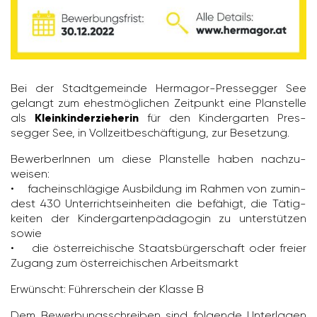
Bei der Stadt­ge­meinde Hermagor-Pres­segger See
gelangt zum ehest­mög­li­chen Zeit­punkt eine Plan­stelle
als
Kleinkinderzieherin
für den Kinder­garten Pres­
segger See, in Voll­zeit­be­schäf­ti­gung, zur Beset­zung.
Bewer­be­rInnen um diese Plan­stelle haben nach­zu­
weisen:
• fach­ein­schlä­gige Ausbil­dung im Rahmen von zumin­
dest 430 Unter­richts­ein­heiten die befä­higt, die Tätig­
keiten der Kinder­gar­ten­päd­agogin zu unter­stützen
sowie
• die öster­rei­chi­sche Staats­bür­ger­schaft oder freier
Zugang zum öster­rei­chi­schen Arbeits­markt
Erwünscht: Führer­schein der Klasse B
Dem Bewer­bungs­schreiben sind folgende Unter­lagen