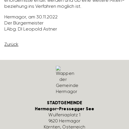
er­for­der­nisse erfüllt werden und ob eine weitere Mitein­
be­zie­hung ins Verfahren möglich ist.
Hermagor, am 30.11.2022
Der Bürger­meister
LAbg. DI Leopold Astner
Zurück
STADTGEMEINDE
Hermagor-Pressegger See
Wulfe­nia­platz 1
9620 Hermagor
Kärnten, Öster­reich