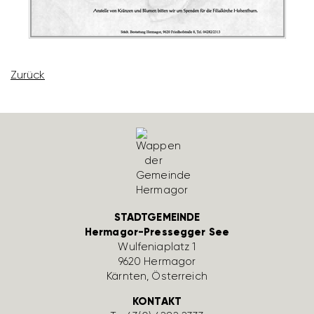
Zurück
STADTGEMEINDE
Hermagor-Pressegger See
Wulfe­nia­platz 1
9620 Hermagor
Kärnten, Öster­reich
KONTAKT