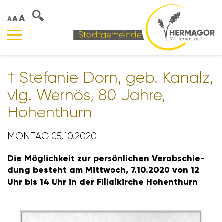
A
A
A
† Stefanie Dorn, geb. Kanalz,
vlg. Wernös, 80 Jahre,
Hohen­thurn
MONTAG 05.10.2020
Die Möglich­keit zur persön­li­chen Verab­schie­
dung besteht am Mitt­woch, 7.10.2020 von 12
Uhr bis 14 Uhr in der Fili­al­kirche Hohen­thurn