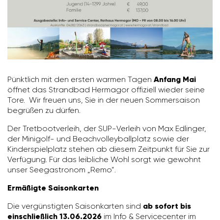
Pünkt­lich mit den ersten warmen Tagen
Anfang Mai
öffnet das Strandbad Hermagor offi­ziell wieder seine
Tore. Wir freuen uns, Sie in der neuen Sommer­saison
begrüßen zu dürfen.
Der Tret­boot­ver­leih, der SUP-Verleih von Max Edlinger,
der Mini­golf- und Beach­vol­ley­ball­platz sowie der
Kinder­spiel­platz stehen ab diesem Zeit­punkt für Sie zur
Verfü­gung. Für das leib­liche Wohl sorgt wie gewohnt
unser Seegas­tronom „Remo“.
Ermäßigte Saisonkarten
Die vergüns­tigten Saison­karten sind
ab sofort bis
einschließlich 13.06.2026
im Info & Service­center im