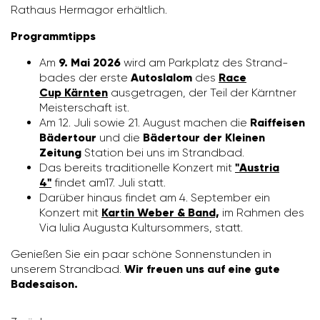
Rathaus Hermagor erhält­lich.
Programmtipps
Am
9. Mai 2026
wird am Park­platz des Strand­
bades der erste
Autoslalom
des
Race
Cup Kärnten
ausge­tragen, der Teil der Kärntner
Meis­ter­schaft ist.
Am 12. Juli sowie 21. August machen die
Raiffeisen
Bädertour
und die
Bädertour der Kleinen
Zeitung
Station bei uns im Strandbad.
Das bereits tradi­tio­nelle Konzert mit
"Austria
4"
findet am
17. Juli statt.
Darüber hinaus findet am 4. September ein
Konzert mit
Kartin Weber & Band,
im Rahmen des
Via Iulia Augusta Kultur­som­mers, statt.
Genießen Sie ein paar schöne Sonnen­stunden in
unserem Strandbad.
Wir freuen uns auf eine gute
Badesaison.