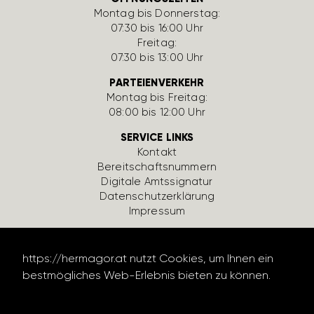
Montag bis Donnerstag:
07:30 bis 16:00 Uhr
Freitag:
07:30 bis 13:00 Uhr
PARTEIENVERKEHR
Montag bis Freitag:
08:00 bis 12:00 Uhr
SERVICE LINKS
Kontakt
Bereit­schafts­num­mern
Digi­tale Amts­si­gnatur
Daten­schutz­er­klä­rung
Impressum
https://hermagor.at nutzt Cookies, um Ihnen ein
bestmögliches Web-Erlebnis bieten zu können.
Datenschutzerklärung lesen
design by werbe­lechner.at