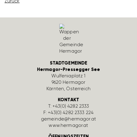
Zurück
STADTGEMEINDE
Hermagor-Pressegger See
Wulfe­nia­platz 1
9620 Hermagor
Kärnten, Öster­reich
KONTAKT
T:
+43(0) 4282 2333
F: +43(0) 4282 2333 224
gemeinde@hermagor.at
www.hermagor.at
ÖFFNUNGSZEITEN