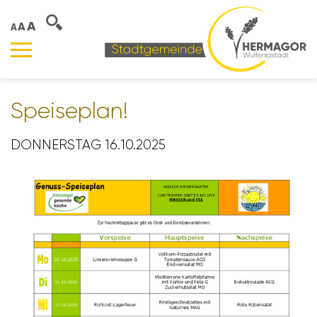
A
A
A
Spei­se­plan!
DONNERSTAG 16.10.2025