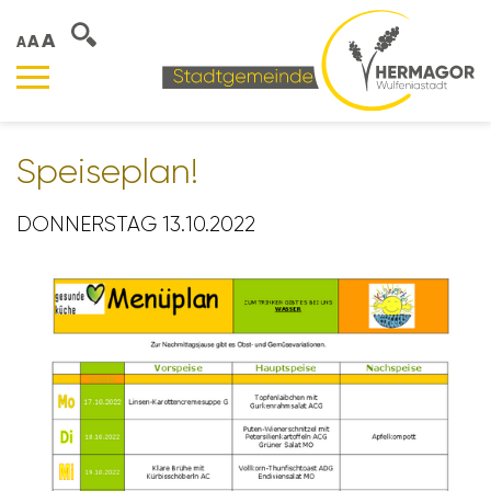
A
A
A
Spei­se­plan!
DONNERSTAG 13.10.2022