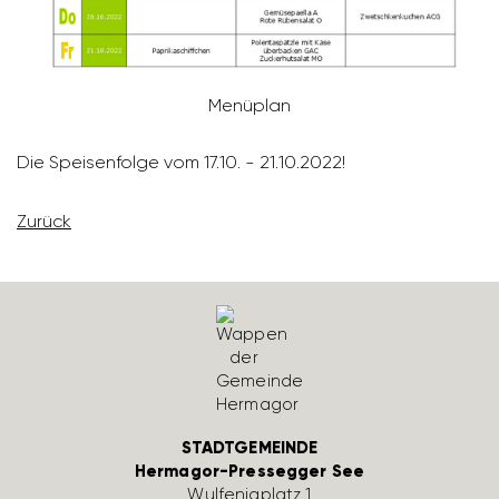
Menü­plan
Die Spei­sen­folge vom 17.10. - 21.10.2022!
Zurück
STADTGEMEINDE
Hermagor-Pressegger See
Wulfe­nia­platz 1