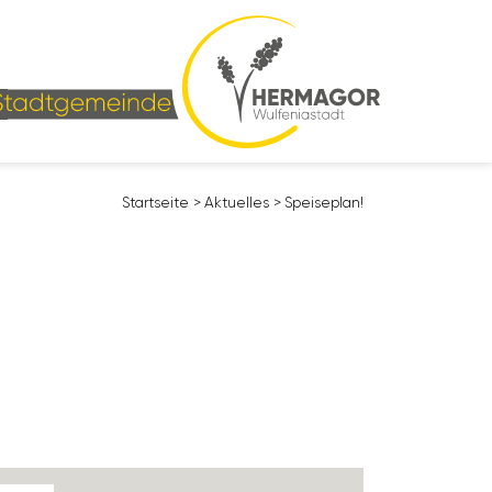
Start­seite
>
Aktu­elles
>
Spei­se­plan!