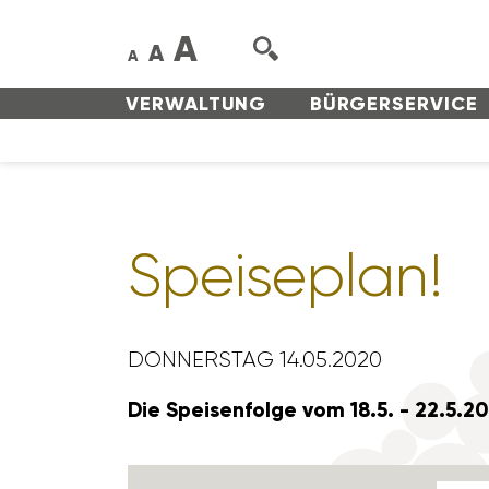
A
A
A
VERWAL­TUNG
BÜRGER­SERVICE
Spei­se­plan!
DONNERSTAG 14.05.2020
Die Spei­sen­folge vom 18.5. - 22.5.2