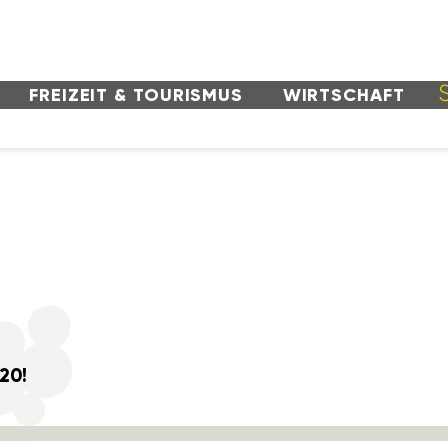
FREI­ZEIT & TOURISMUS
WIRT­SCHAFT
020!