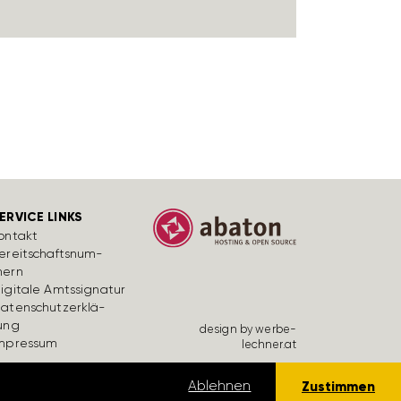
ERVICE LINKS
ontakt
ereit­schafts­num­
ern
igi­tale Amts­si­gnatur
aten­schutz­er­klä­
ung
design by werbe­
mpressum
lechner.at
lärung lesen
Ablehnen
Zustimmen