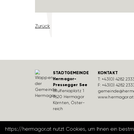
Zurück
STADTGEMEINDE
KONTAKT
Hermagor-
T:
+43(0) 4282 233
Pressegger See
F: +43(0) 4282 233
Wulfe­nia­platz 1
gemeinde@herma
9620 Hermagor
www.hermagor.at
Kärnten, Öster­
reich
https://hermagor.at nutzt Cookies, um Ihnen ein best