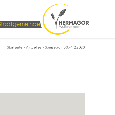
Start­seite
>
Aktu­elles
>
Spei­se­plan 30.-4.12.2020