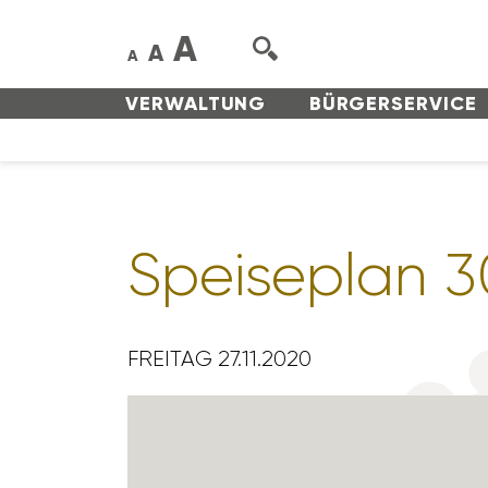
A
A
A
VERWAL­TUNG
BÜRGER­SERVICE
Spei­se­plan 
FREITAG 27.11.2020