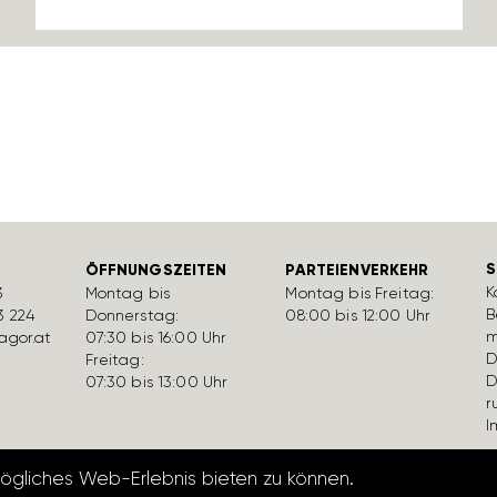
S
ÖFFNUNGSZEITEN
PARTEIENVERKEHR
K
3
Montag bis
Montag bis Freitag:
B
3 224
Donnerstag:
08:00 bis 12:00 Uhr
m
gor.at
07:30 bis 16:00 Uhr
D
Freitag:
D
07:30 bis 13:00 Uhr
r
I
mögliches Web-Erlebnis bieten zu können.
Datenschutzerk