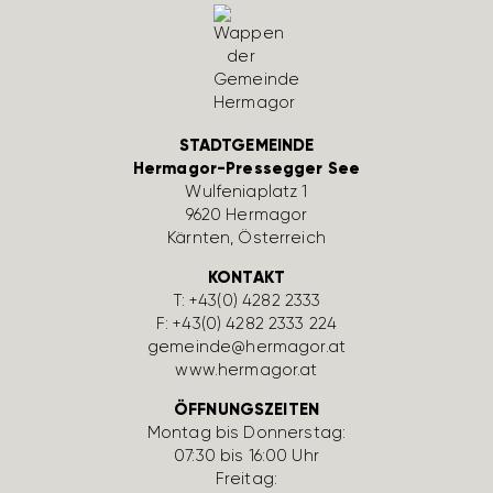
STADTGEMEINDE
Hermagor-Pressegger See
Wulfe­nia­platz 1
9620 Hermagor
Kärnten, Öster­reich
KONTAKT
T:
+43(0) 4282 2333
F: +43(0) 4282 2333 224
gemeinde@hermagor.at
www.hermagor.at
ÖFFNUNGSZEITEN
Montag bis Donnerstag:
07:30 bis 16:00 Uhr
Freitag: