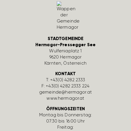
STADTGEMEINDE
Hermagor-Pressegger See
Wulfe­nia­platz 1
9620 Hermagor
Kärnten, Öster­reich
KONTAKT
T:
+43(0) 4282 2333
F: +43(0) 4282 2333 224
gemeinde@hermagor.at
www.hermagor.at
ÖFFNUNGSZEITEN
Montag bis Donnerstag:
07:30 bis 16:00 Uhr
Freitag: