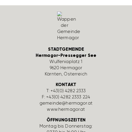
STADTGEMEINDE
Hermagor-Pressegger See
Wulfe­nia­platz 1
9620 Hermagor
Kärnten, Öster­reich
KONTAKT
T:
+43(0) 4282 2333
F: +43(0) 4282 2333 224
gemeinde@hermagor.at
www.hermagor.at
ÖFFNUNGSZEITEN
Montag bis Donnerstag: