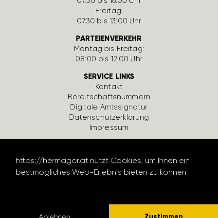
07:30 bis 16:00 Uhr
Freitag:
07:30 bis 13:00 Uhr
PARTEIENVERKEHR
Montag bis Freitag:
08:00 bis 12:00 Uhr
SERVICE LINKS
Kontakt
Bereit­schafts­num­mern
Digi­tale Amts­si­gnatur
Daten­schutz­er­klä­rung
Impressum
https://hermagor.at nutzt Cookies, um Ihnen ein
bestmögliches Web-Erlebnis bieten zu können.
Datenschutzerklärung lesen
design by werbe­lechner.at
Zustimmen
Ablehnen