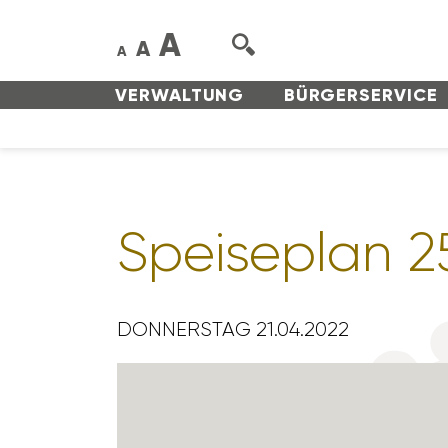
A
A
A
VERWAL­TUNG
BÜRGER­SERVICE
Spei­se­plan 2
DONNERSTAG 21.04.2022