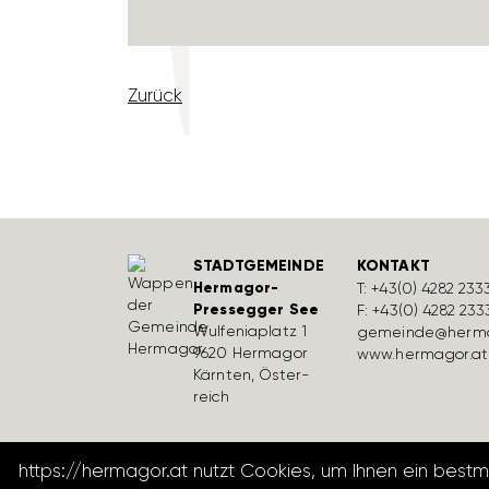
Zurück
STADTGEMEINDE
KONTAKT
Hermagor-
T:
+43(0) 4282 233
Pressegger See
F: +43(0) 4282 233
Wulfe­nia­platz 1
gemeinde@herma
9620 Hermagor
www.hermagor.at
Kärnten, Öster­
reich
https://hermagor.at nutzt Cookies, um Ihnen ein best