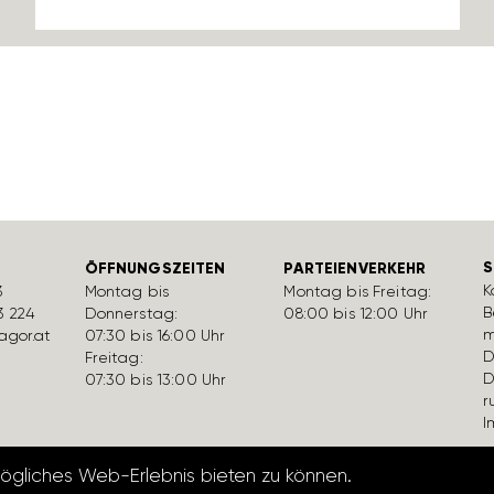
S
ÖFFNUNGSZEITEN
PARTEIENVERKEHR
K
3
Montag bis
Montag bis Freitag:
B
3 224
Donnerstag:
08:00 bis 12:00 Uhr
m
gor.at
07:30 bis 16:00 Uhr
D
Freitag:
D
07:30 bis 13:00 Uhr
r
I
mögliches Web-Erlebnis bieten zu können.
Datenschutzerk