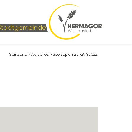
Start­seite
>
Aktu­elles
>
Spei­se­plan 25.-29.4.2022