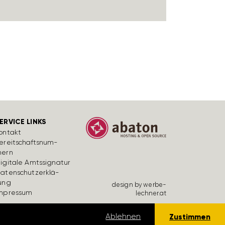
ERVICE LINKS
ontakt
ereit­schafts­num­
ern
igi­tale Amts­si­gnatur
aten­schutz­er­klä­
ung
design by werbe­
mpressum
lechner.at
lärung lesen
Ablehnen
Zustimmen