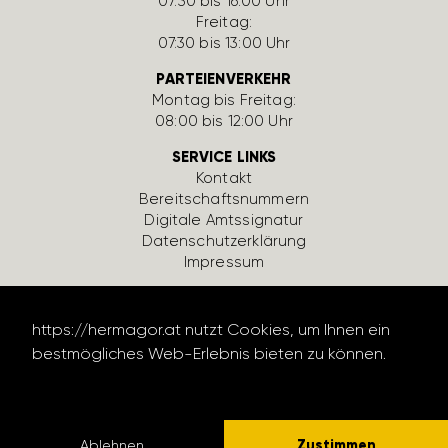
07:30 bis 16:00 Uhr
Freitag:
07:30 bis 13:00 Uhr
PARTEIENVERKEHR
Montag bis Freitag:
08:00 bis 12:00 Uhr
SERVICE LINKS
Kontakt
Bereit­schafts­num­mern
Digi­tale Amts­si­gnatur
Daten­schutz­er­klä­rung
Impressum
https://hermagor.at nutzt Cookies, um Ihnen ein
bestmögliches Web-Erlebnis bieten zu können.
Datenschutzerklärung lesen
design by werbe­lechner.at
Zustimmen
Ablehnen