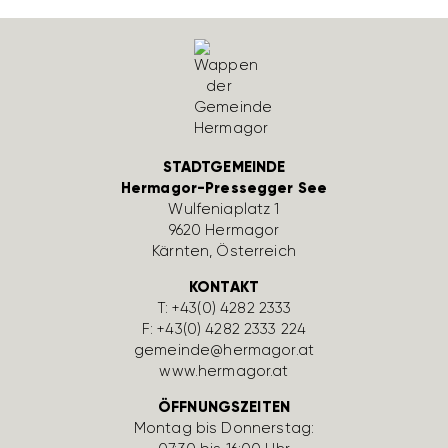
STADTGEMEINDE
Hermagor-Pressegger See
Wulfe­nia­platz 1
9620 Hermagor
Kärnten, Öster­reich
KONTAKT
T:
+43(0) 4282 2333
F: +43(0) 4282 2333 224
gemeinde@hermagor.at
www.hermagor.at
ÖFFNUNGSZEITEN
Montag bis Donnerstag: