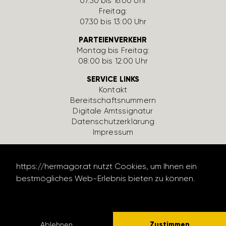
07:30 bis 16:00 Uhr
Freitag:
07:30 bis 13:00 Uhr
PARTEIENVERKEHR
Montag bis Freitag:
08:00 bis 12:00 Uhr
SERVICE LINKS
Kontakt
Bereit­schafts­num­mern
Digi­tale Amts­si­gnatur
Daten­schutz­er­klä­rung
Impressum
https://hermagor.at nutzt Cookies, um Ihnen ein
bestmögliches Web-Erlebnis bieten zu können.
Datenschutzerklärung lesen
design by werbe­lechner.at
Zustimmen
Ablehnen