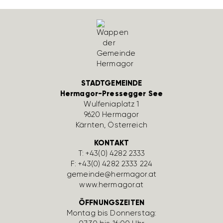
STADTGEMEINDE
Hermagor-Pressegger See
Wulfe­nia­platz 1
9620 Hermagor
Kärnten, Öster­reich
KONTAKT
T:
+43(0) 4282 2333
F: +43(0) 4282 2333 224
gemeinde@hermagor.at
www.hermagor.at
ÖFFNUNGSZEITEN
Montag bis Donnerstag: