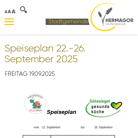
A
A
A
Spei­se­plan 22.-26.
September 2025
FREITAG 19.09.2025