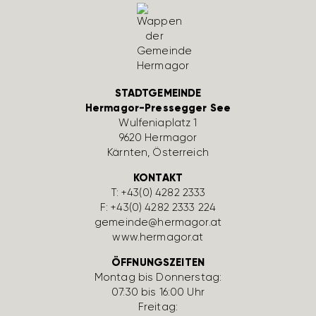
STADTGEMEINDE
Hermagor-Pressegger See
Wulfe­nia­platz 1
9620 Hermagor
Kärnten, Öster­reich
KONTAKT
T:
+43(0) 4282 2333
F: +43(0) 4282 2333 224
gemeinde@hermagor.at
www.hermagor.at
ÖFFNUNGSZEITEN
Montag bis Donnerstag:
07:30 bis 16:00 Uhr
Freitag: