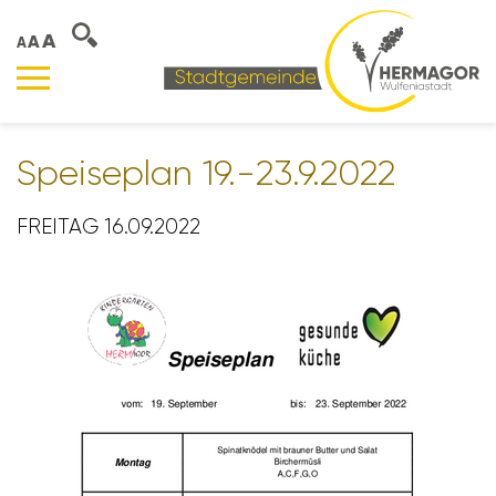
A
A
A
Spei­se­plan 19.-23.9.2022
FREITAG 16.09.2022