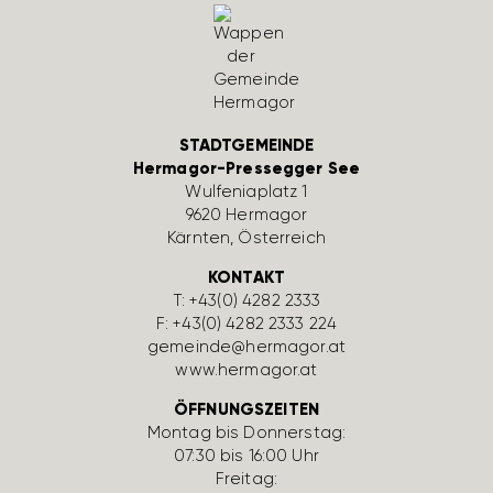
STADTGEMEINDE
Hermagor-Pressegger See
Wulfe­nia­platz 1
9620 Hermagor
Kärnten, Öster­reich
KONTAKT
T:
+43(0) 4282 2333
F: +43(0) 4282 2333 224
gemeinde@hermagor.at
www.hermagor.at
ÖFFNUNGSZEITEN
Montag bis Donnerstag:
07:30 bis 16:00 Uhr
Freitag: