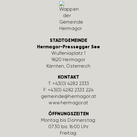
STADTGEMEINDE
Hermagor-Pressegger See
Wulfe­nia­platz 1
9620 Hermagor
Kärnten, Öster­reich
KONTAKT
T:
+43(0) 4282 2333
F: +43(0) 4282 2333 224
gemeinde@hermagor.at
www.hermagor.at
ÖFFNUNGSZEITEN
Montag bis Donnerstag:
07:30 bis 16:00 Uhr
Freitag: