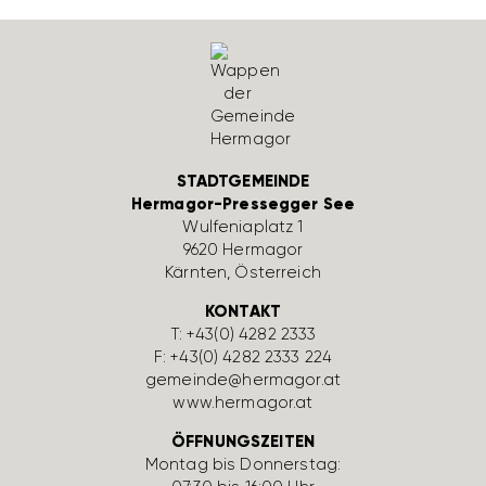
STADTGEMEINDE
Hermagor-Pressegger See
Wulfe­nia­platz 1
9620 Hermagor
Kärnten, Öster­reich
KONTAKT
T:
+43(0) 4282 2333
F: +43(0) 4282 2333 224
gemeinde@hermagor.at
www.hermagor.at
ÖFFNUNGSZEITEN
Montag bis Donnerstag: