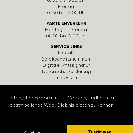
07:30 bis 16:00 Uhr
Freitag:
07:30 bis 13:00 Uhr
PARTEIENVERKEHR
Montag bis Freitag:
08:00 bis 12:00 Uhr
SERVICE LINKS
Kontakt
Bereit­schafts­num­mern
Digi­tale Amts­si­gnatur
Daten­schutz­er­klä­rung
Impressum
https://hermagor.at nutzt Cookies, um Ihnen ein
bestmögliches Web-Erlebnis bieten zu können.
Datenschutzerklärung lesen
design by werbe­lechner.at
Zustimmen
Ablehnen