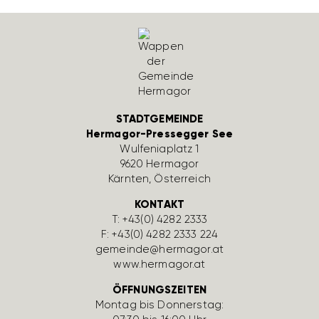
STADTGEMEINDE
Hermagor-Pressegger See
Wulfe­nia­platz 1
9620 Hermagor
Kärnten, Öster­reich
KONTAKT
T:
+43(0) 4282 2333
F: +43(0) 4282 2333 224
gemeinde@hermagor.at
www.hermagor.at
ÖFFNUNGSZEITEN
Montag bis Donnerstag: