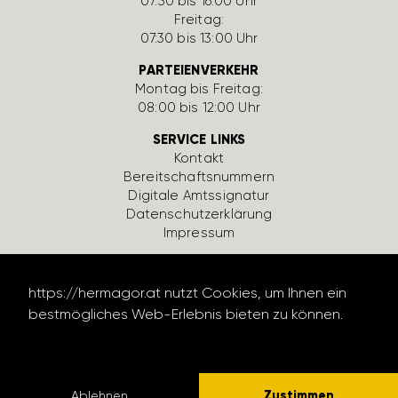
07:30 bis 16:00 Uhr
Freitag:
07:30 bis 13:00 Uhr
PARTEIENVERKEHR
Montag bis Freitag:
08:00 bis 12:00 Uhr
SERVICE LINKS
Kontakt
Bereit­schafts­num­mern
Digi­tale Amts­si­gnatur
Daten­schutz­er­klä­rung
Impressum
https://hermagor.at nutzt Cookies, um Ihnen ein
bestmögliches Web-Erlebnis bieten zu können.
Datenschutzerklärung lesen
design by werbe­lechner.at
Zustimmen
Ablehnen