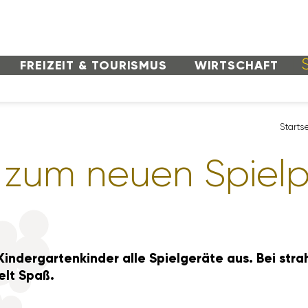
FREI­ZEIT & TOURISMUS
WIRT­SCHAFT
Start­s
zum neuen Spiel­p
 Kinder­gar­ten­kinder alle Spiel­ge­räte aus. Bei 
elt Spaß.