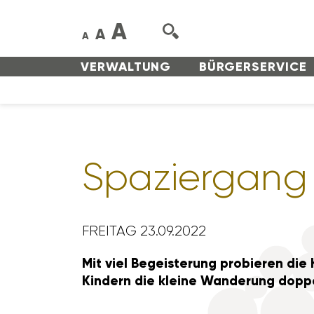
A
A
A
VERWAL­TUNG
BÜRGER­SERVICE
Spazier­gang 
FREITAG 23.09.2022
Mit viel Begeis­te­rung probieren die
Kindern die kleine Wande­rung dopp