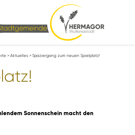
eite
>
Aktu­elles
>
Spazier­gang zum neuen Spiel­platz!
latz!
strah­lendem Sonnen­schein macht den