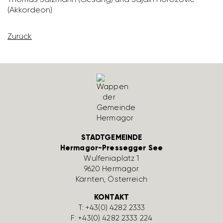
(Akkor­deon)
Zurück
STADTGEMEINDE
Hermagor-Pressegger See
Wulfe­nia­platz 1
9620 Hermagor
Kärnten, Öster­reich
KONTAKT
T:
+43(0) 4282 2333
F: +43(0) 4282 2333 224