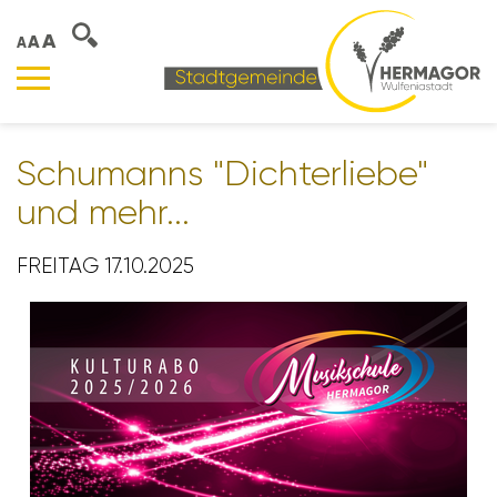
A
A
A
Schu­manns "Dich­ter­liebe"
und mehr...
FREITAG 17.10.2025