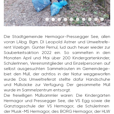
Die Stadt­ge­meinde Hermagor-Pres­segger See, allen
voran LAbg. Bgm. DI Leopold Astner und Umwelt­re­fe­
rent Vizebgm. Günter Pernul, lud auch heuer wieder zur
Sauber­keits­ak­tion 2022 ein. So sammelten in den
Monaten April und Mai über 200 Kinder­gar­ten­kinder,
Schü­le­rInnen, Vereins­mit­glieder und Einzel­per­sonen auf
selbst ausge­suchten Sammel­routen im Gemein­de­ge­
biet den Müll, der achtlos in der Natur wegge­worfen
wurde. Das Umwelt­re­ferat stellte dafür Hand­schuhe
und Müll­säcke zur Verfü­gung. Der gesam­melte Müll
wurde im Sammel­zen­trum entsorgt.
Die frei­wil­ligen Müll­sammler waren: Die Kinder­gärten
Hermagor und Pres­segger See, die VS Egg sowie die
Ganz­tags­schule der VS Hermagor, die Schü­le­rInnen
der Musik-MS Hermagor, des BORG Hermagor, der HLW