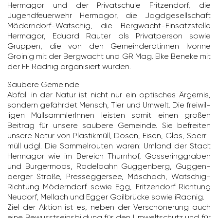
Hermagor und der Privat­schule Frit­zen­dorf, die
Jugend­feu­er­wehr Hermagor, die Jagd­ge­sell­schaft
Mödern­dorf-Watschig, die Berg­wacht-Einsatz­stelle
Hermagor, Eduard Rauter als Privat­person sowie
Gruppen, die von den Gemein­de­rä­tinnen Ivonne
Groinig mit der Berg­wacht und GR Mag. Elke Beneke mit
der FF Radnig orga­ni­siert wurden.
Saubere Gemeinde
Abfall in der Natur ist nicht nur ein opti­sches Ärgernis,
sondern gefährdet Mensch, Tier und Umwelt. Die frei­wil­
ligen Müll­samm­le­rInnen leisten somit einen großen
Beitrag für unsere saubere Gemeinde. Sie befreiten
unsere Natur von Plas­tik­müll, Dosen, Eisen, Glas, Sperr­
müll udgl. Die Sammel­routen waren: Umland der Stadt
Hermagor wie im Bereich Thurnhof, Gösse­ring­graben
und Burger­moos, Rodel­bahn Guggen­berg, Guggen­
berger Straße, Pres­seg­gersee, Möschach, Watschig-
Rich­tung Mödern­dorf sowie Egg, Frit­zen­dorf Rich­tung
Neudorf, Mellach und Egger Gail­brücke sowie iRadnig.
Ziel der Aktion ist es, neben der Verschö­ne­rung auch
eine Bewusst­seins­bil­dung für den Umwelt­schutz und für