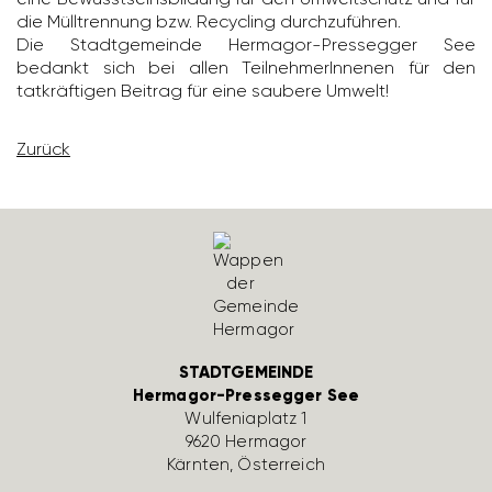
die Müll­tren­nung bzw. Recy­cling durch­zu­führen.
Die Stadt­ge­meinde Hermagor-Pres­segger See
bedankt sich bei allen Teil­neh­me­rIn­nenen für den
tatkräf­tigen Beitrag für eine saubere Umwelt!
Zurück
STADTGEMEINDE
Hermagor-Pressegger See
Wulfe­nia­platz 1
9620 Hermagor
Kärnten, Öster­reich