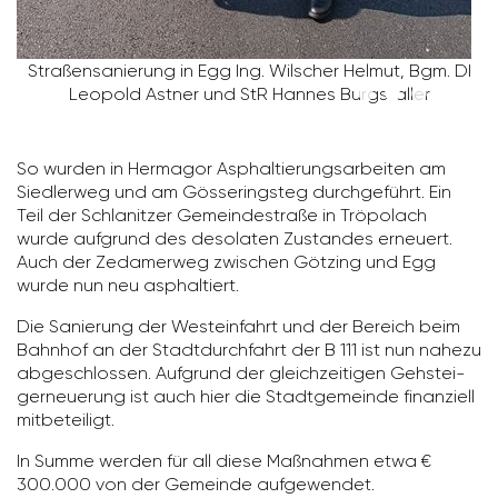
Stra­ßen­sa­nie­rung in Egg Ing. Wilscher Helmut, Bgm. DI
Leopold Astner und StR Hannes Burg­staller
So wurden in Hermagor Asphal­tie­rungs­ar­beiten am
Sied­lerweg und am Gösse­ring­steg durch­ge­führt. Ein
Teil der Schla­nitzer Gemein­de­straße in Tröpo­lach
wurde aufgrund des deso­laten Zustandes erneuert.
Auch der Zeda­merweg zwischen Götzing und Egg
wurde nun neu asphal­tiert.
Die Sanie­rung der West­ein­fahrt und der Bereich beim
Bahnhof an der Stadt­durch­fahrt der B 111 ist nun nahezu
abge­schlossen. Aufgrund der gleich­zei­tigen Gehstei­
ger­neue­rung ist auch hier die Stadt­ge­meinde finan­ziell
mitbe­tei­ligt.
In Summe werden für all diese Maßnahmen etwa €
300.000 von der Gemeinde aufge­wendet.