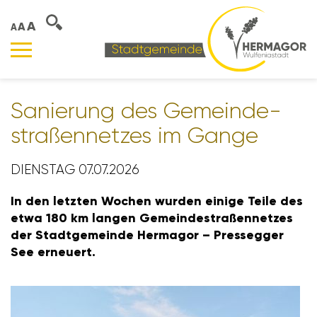
A
A
A
Sanie­rung des Gemein­de­
stra­ßen­netzes im Gange
DIENSTAG 07.07.2026
In den letzten Wochen wurden einige Teile des
etwa 180 km langen Gemein­de­stra­ßen­netzes
der Stadt­ge­meinde Hermagor – Pres­segger
See erneuert.