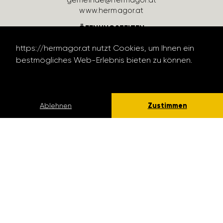
gemeinde@hermagor.at
www.hermagor.at
ÖFFNUNGSZEITEN
Montag bis Donnerstag:
https://hermagor.at nutzt Cookies, um Ihnen ein
07:30 bis 16:00 Uhr
bestmögliches Web-Erlebnis bieten zu können.
Freitag:
07:30 bis 13:00 Uhr
Datenschutzerklärung lesen
PARTEIENVERKEHR
Montag bis Freitag:
Zustimmen
Ablehnen
08:00 bis 12:00 Uhr
SERVICE LINKS
Kontakt
Bereit­schafts­num­mern
Digi­tale Amts­si­gnatur
Daten­schutz­er­klä­rung
Impressum