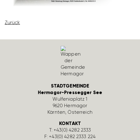
Zurück
STADTGEMEINDE
Hermagor-Pressegger See
Wulfe­nia­platz 1
9620 Hermagor
Kärnten, Öster­reich
KONTAKT
T:
+43(0) 4282 2333
F: +43(0) 4282 2333 224