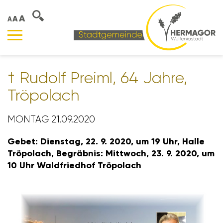
A
A
A
† Rudolf Preiml, 64 Jahre,
Tröpo­lach
MONTAG 21.09.2020
Gebet: Dienstag, 22. 9. 2020, um 19 Uhr, Halle
Tröpo­lach, Begräbnis: Mitt­woch, 23. 9. 2020, um
10 Uhr Wald­friedhof Tröpo­lach