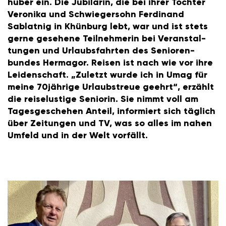
huber ein. Die Jubi­larin, die bei ihrer Tochter
Vero­nika und Schwie­ger­sohn Ferdi­nand
Sablatnig in Khün­burg lebt, war und ist stets
gerne gese­hene Teil­neh­merin bei Veran­stal­
tungen und Urlaubs­fahrten des Senio­ren­
bundes Hermagor. Reisen ist nach wie vor ihre
Leiden­schaft. „Zuletzt wurde ich in Umag für
meine 70jäh­rige Urlaub­s­treue geehrt“, erzählt
die reise­lus­tige Seniorin. Sie nimmt voll am
Tages­ge­schehen Anteil, infor­miert sich täglich
über Zeitungen und TV, was so alles im nahen
Umfeld und in der Welt vorfällt.