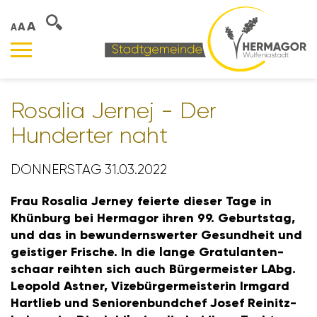
A
A
A
Rosalia Jernej - Der
Hunderter naht
DONNERSTAG 31.03.2022
Frau Rosalia Jerney feierte dieser Tage in
Khün­burg bei Hermagor ihren 99. Geburtstag,
und das in bewun­derns­werter Gesund­heit und
geis­tiger Frische. In die lange Gratu­lan­ten­
schaar reihten sich auch Bürger­meister LAbg.
Leopold Astner, Vize­bür­ger­meis­terin Irmgard
Hart­lieb und Senio­ren­bund­chef Josef Reinitz­