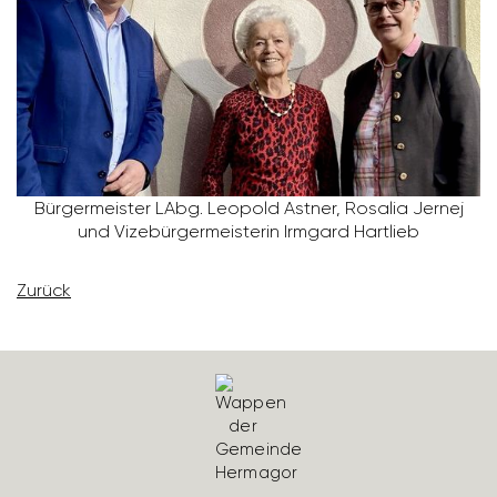
Bürger­meister LAbg. Leopold Astner, Rosalia Jernej
und Vize­bür­ger­meis­terin Irmgard Hart­lieb
Zurück