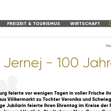
FREI­ZEIT & TOURISMUS
WIRT­SCHAFT
Sta
 Jernej - 100 Jah
urg feierte vor wenigen Tagen in voller Frische i
 aus Völker­markt zu Tochter Vero­nika und Schwie­g
tige Jubi­larin feierte Ihren Ehrentag im Kreise der