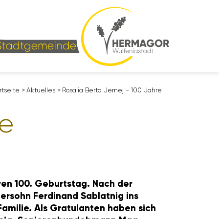
rt­seite
>
Aktu­elles
>
Rosalia Berta Jernej - 100 Jahre
re
hren 100. Geburtstag. Nach der
er­sohn Ferdi­nand Sablatnig ins
 Familie. Als Gratu­lanten haben sich