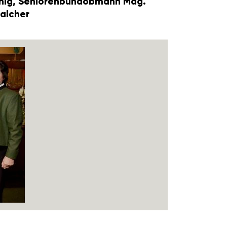
nig, Senio­ren­bund­ob­mann Mag.
Salcher