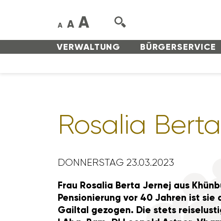
A
A
A
VERWAL­TUNG
BÜRGER­SERVICE
Rosalia Berta
DONNERSTAG 23.03.2023
Frau Rosalia Berta Jernej aus Khün­b
Pensio­nie­rung vor 40 Jahren ist sie
Gailtal gezogen. Die stets reise­lus­