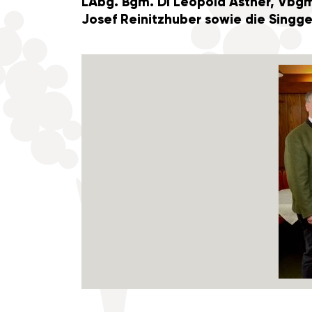
LAbg. Bgm. DI Leopold Astner, Vbgm.
Josef Reinitz­huber sowie die Sing­g