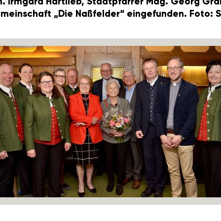
 Irmgard Hart­lieb, Stadt­pfarrer Mag. Georg Gra
e­mein­schaft „Die Naßfelder“ einge­funden. Foto: 