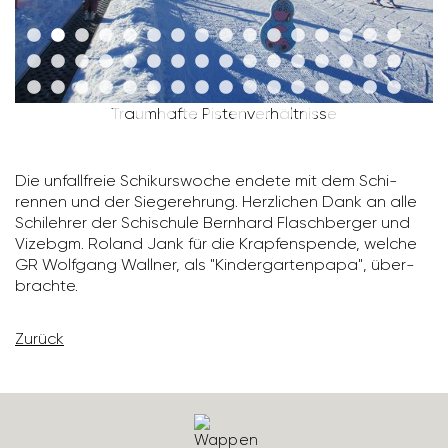
Traum­hafte Pisten­ver­hält­nisse
Die unfall­freie Schi­kurs­woche endete mit dem Schi­
rennen und der Sieger­eh­rung. Herz­li­chen Dank an alle
Schi­lehrer der Schi­schule Bern­hard Flasch­berger und
Vizebgm. Roland Jank für die Krap­fen­spende, welche
GR Wolf­gang Wallner, als "Kinder­gar­ten­papa", über­
brachte.
Zurück