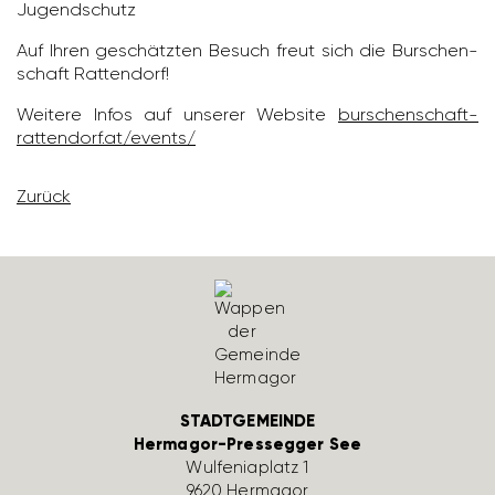
Jugend­schutz
Auf Ihren geschätzten Besuch freut sich die Burschen­
schaft Ratten­dorf!
Weitere Infos auf unserer Website
burschen­schaft-
ratten­dorf.at/​events/
Zurück
STADTGEMEINDE
Hermagor-Pressegger See
Wulfe­nia­platz 1
9620 Hermagor