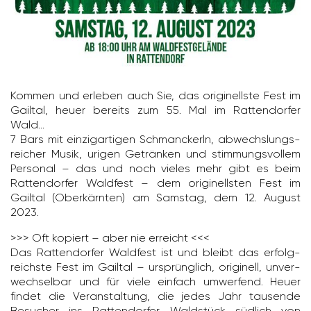
Kommen und erleben auch Sie, das origi­nellste Fest im
Gailtal, heuer bereits zum 55. Mal im Ratten­dorfer
Wald...
7 Bars mit einzig­ar­tigen Schmanckerln, abwechs­lungs­
rei­cher Musik, urigen Getränken und stim­mungs­vollem
Personal – das und noch vieles mehr gibt es beim
Ratten­dorfer Wald­fest – dem origi­nellsten Fest im
Gailtal (Ober­kärnten) am Samstag, dem 12. August
2023.
>>> Oft kopiert – aber nie erreicht <<<
Das Ratten­dorfer Wald­fest ist und bleibt das erfolg­
reichste Fest im Gailtal – ursprüng­lich, origi­nell, unver­
wech­selbar und für viele einfach umwer­fend. Heuer
findet die Veran­stal­tung, die jedes Jahr tausende
Besu­cher ins Ratten­dorfer Wald­stück südlich von