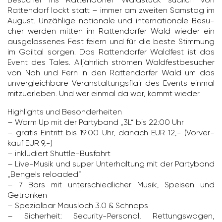
Ratten­dorf lockt statt – immer am zweiten Samstag im
August. Unzäh­lige natio­nale und inter­na­tio­nale Besu­
cher werden mitten im Ratten­dorfer Wald wieder ein
ausge­las­senes Fest feiern und für die beste Stim­mung
im Gailtal sorgen. Das Ratten­dorfer Wald­fest ist das
Event des Tales. Alljähr­lich strömen Wald­fest­be­su­cher
von Nah und Fern in den Ratten­dorfer Wald um das
unver­gleich­bare Veran­stal­tungs­flair des Events einmal
mitzu­er­leben. Und wer einmal da war, kommt wieder.
High­lights und Beson­der­heiten
– Warm Up mit der Party­band „3L“ bis 22:00 Uhr
– gratis Eintritt bis 19:00 Uhr, danach EUR 12,- (Vorver­
kauf EUR 9,-)
– inklu­diert Shuttle-Busfahrt
– Live-Musik und super Unter­hal­tung mit der Party­band
„Bengels reloaded“
– 7 Bars mit unter­schied­li­cher Musik, Speisen und
Getränken
– Spezi­albar Maus­loch 3.0 & Schnaps
– Sicher­heit: Secu­rity-Personal, Rettungs­wagen,