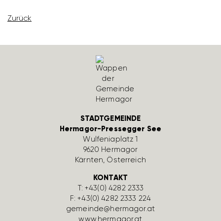
Zurück
STADTGEMEINDE
Hermagor-Pressegger See
Wulfe­nia­platz 1
9620 Hermagor
Kärnten, Öster­reich
KONTAKT
T:
+43(0) 4282 2333
F: +43(0) 4282 2333 224
gemeinde@hermagor.at
www.hermagor.at