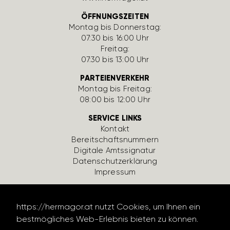
ÖFFNUNGSZEITEN
Montag bis Donnerstag:
07:30 bis 16:00 Uhr
Freitag:
07:30 bis 13:00 Uhr
PARTEIENVERKEHR
Montag bis Freitag:
08:00 bis 12:00 Uhr
SERVICE LINKS
Kontakt
Bereit­schafts­num­mern
Digi­tale Amts­si­gnatur
Daten­schutz­er­klä­rung
Impressum
https://hermagor.at nutzt Cookies, um Ihnen ein
bestmögliches Web-Erlebnis bieten zu können.