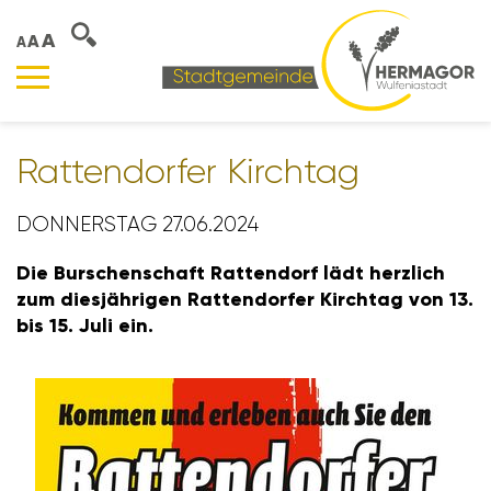
A
A
A
Ratten­dorfer Kirchtag
DONNERSTAG 27.06.2024
Die Burschen­schaft Ratten­dorf lädt herz­lich
zum dies­jäh­rigen Ratten­dorfer Kirchtag von 13.
bis 15. Juli ein.